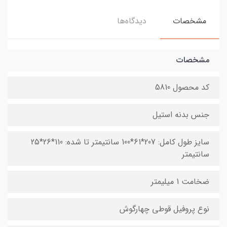
مشخصات
دیدگاه‌ها
مشخصات
کد محصول 5810
جنس بدنه استیل
سایز طول کامل: 207*61*100 سانتیمتر تا شده: 110*26*25
سانتیمتر
ضخامت 1 میلیمتر
نوع پروفیل قوطی چهارگوش