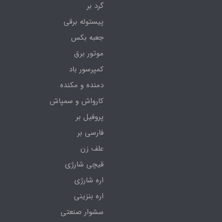
گرد بر
پیستوله برقی
جعبه بکس
موتور برق
کمپرسور باد
دمنده و مکنده
کارواش و سمپاش
پروفیل بر
فارسی بر
علف زن
قیچی شارژی
اره شارژی
اره بنزینی
سشوار صنعتی