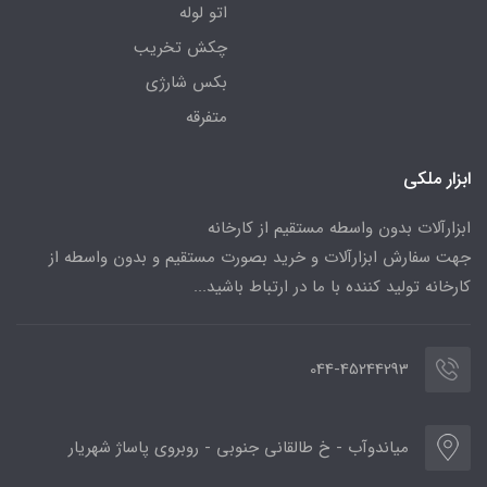
اتو لوله
چکش تخریب
بکس شارژی
متفرقه
ابزار ملکی
ابزارآلات بدون واسطه مستقیم از کارخانه
جهت سفارش ابزارآلات و خرید بصورت مستقیم و بدون واسطه از
کارخانه تولید کننده با ما در ارتباط باشید...
044-45244293
میاندوآب - خ طالقانی جنوبی - روبروی پاساژ شهریار