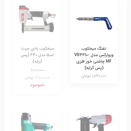
تفنگ میخکوب
میخکوب بادی جیت
ویوارکس مدل VR3310-
اسکا مدل F30 (پس
MF چاشنی خور فلزی
کرایه)
(پس کرایه)
7,000,000
1,840,000 تومان
4,100,000 تومان
ناموجود