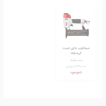
میخکوب بادی جیت
کره۱۸۵۰
8,500,000
6,320,000 تومان
ناموجود