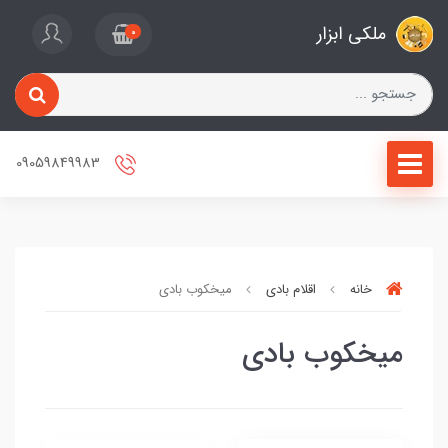
ملکی ابزار
0
09059849983
خانه
اقلام بادی
میخکوب بادی
میخکوب بادی