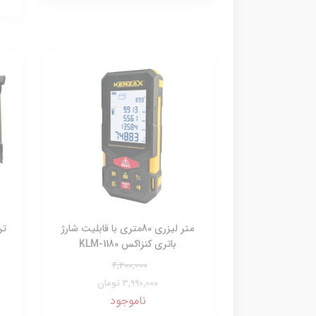
متر لیزری 80متری با قابلیت شارژ
تر
باتری کنزاکس KLM-1180
4,200,000
3,990,000 تومان
ناموجود