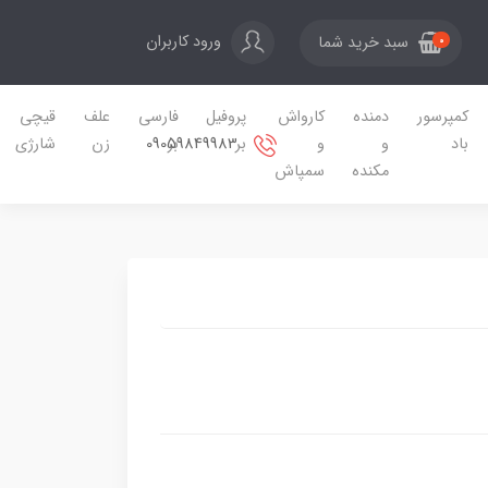
ورود کاربران
سبد خرید شما
0
کمپرسور
دمنده
کارواش
پروفیل
فارسی
علف
قیچی
09059849983
باد
و
و
بر
بر
زن
شارژی
مکنده
سمپاش