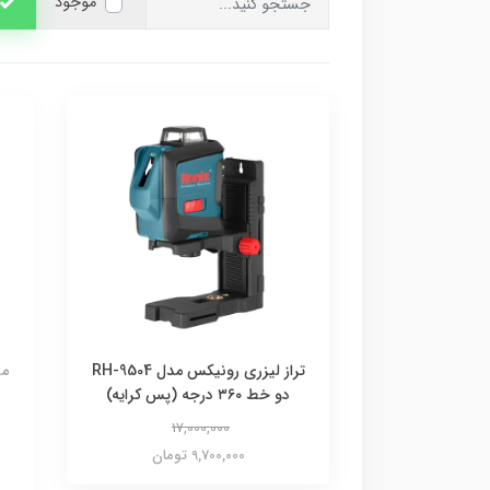
موجود
تراز لیزری رونیکس مدل RH-9504
دو خط ۳۶۰ درجه (پس کرایه)
17,000,000
9,700,000 تومان