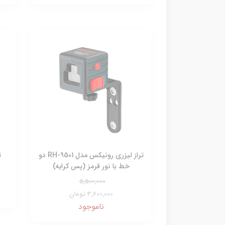
تراز لیزری رونیکس مدل RH-9501 دو
ت
خط با نور قرمز (پس کرایه)
5,500,000
3,600,000 تومان
ناموجود