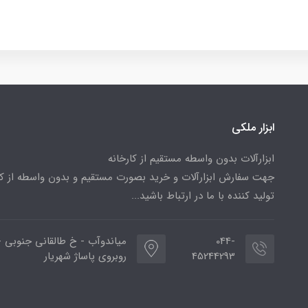
ابزار ملکی
ابزارآلات بدون واسطه مستقیم از کارخانه
جهت سفارش ابزارآلات و خرید بصورت مستقیم و بدون واسطه از کا
تولید کننده با ما در ارتباط باشید...
044-
میاندوآب - خ طالقانی جنوبی -
45244293
روبروی پاساژ شهریار