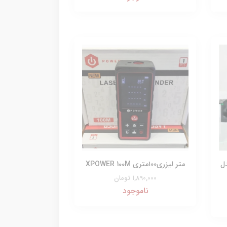
ل
متر لیزری۱۰۰متری XPOWER 100M
1,890,000 تومان
ناموجود