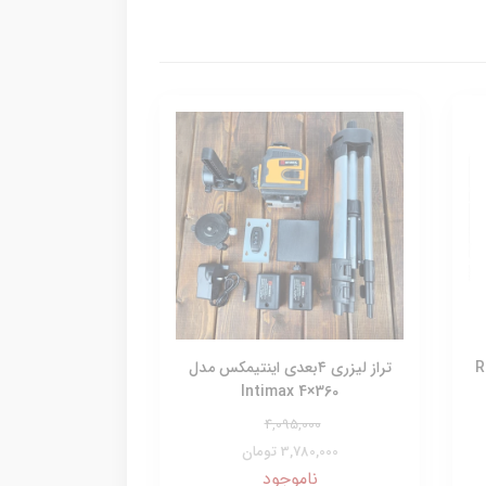
RH-9
تراز لیزری ۴بعدی اینتیمکس مدل
Intimax 4×360
4,095,000
3,780,000 تومان
ناموجود