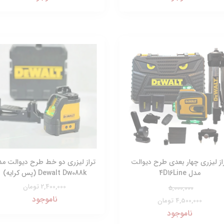
از لیزری چهار بعدی طرح دیوالت
تراز لیزری دو خط طرح دیوالت مد
مدل 4D16Line
Dewalt Dw088k (پس کرایه)
2,400,000 تومان
5,000,000
ناموجود
4,500,000 تومان
ناموجود