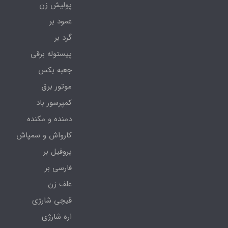
پولیش زن
عمود بر
گرد بر
پیستوله برقی
جعبه بکس
موتور برق
کمپرسور باد
دمنده و مکنده
کارواش و سمپاش
پروفیل بر
فارسی بر
علف زن
قیچی شارژی
اره شارژی