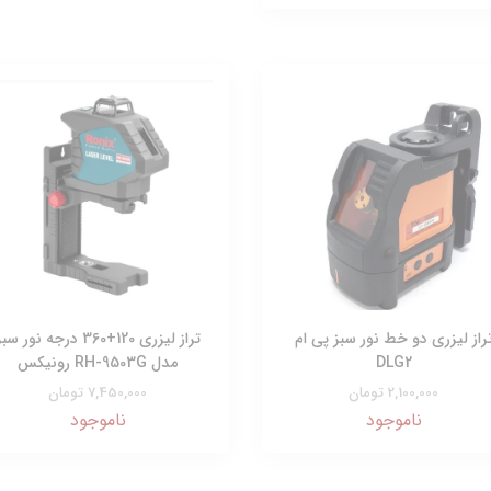
راز لیزری دو خط نور سبز پی ام
تراز لیزری 120+360 درجه نور سب
DLG2
مدل RH-9503G رونیکس
2,100,000 تومان
7,450,000 تومان
ناموجود
ناموجود