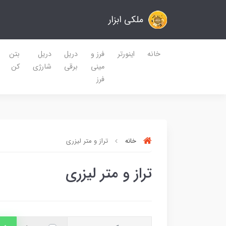
ملکی ابزار
خانه
اینورتر
فرز و
دریل
دریل
بتن
مینی
برقی
شارژی
کن
فرز
خانه
تراز و متر لیزری
تراز و متر لیزری