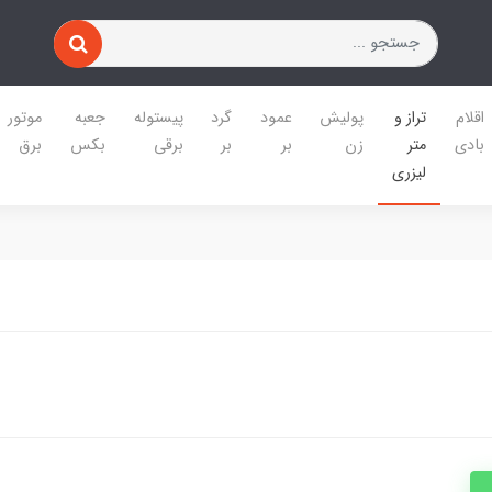
اقلام
تراز و
پولیش
عمود
گرد
پیستوله
جعبه
موتور
بادی
متر
زن
بر
بر
برقی
بکس
برق
لیزری