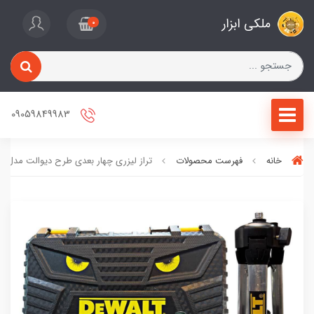
ملکی ابزار
0
09059849983
خانه
فهرست محصولات
تراز لیزری چهار بعدی طرح دیوالت مدل 4D16Line