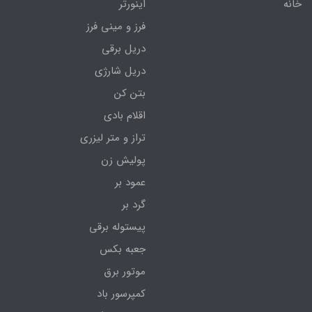
خانه
اینورتر
فرز و مینی فرز
دریل برقی
دریل شارژی
بتن کن
اقلام بادی
تراز و متر لیزری
پولیش زن
عمود بر
گرد بر
پیستوله برقی
جعبه بکس
موتور برق
کمپرسور باد