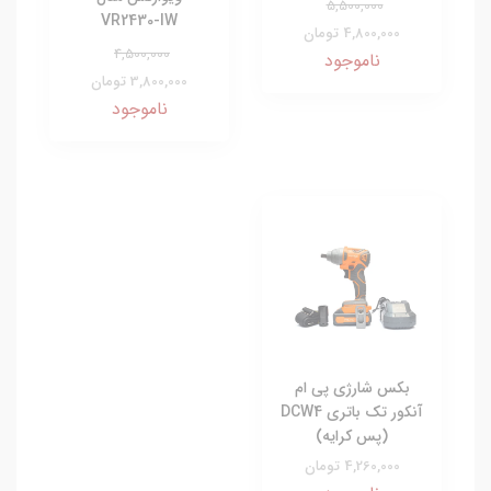
5,500,000
VR2430-IW
4,800,000 تومان
4,500,000
ناموجود
3,800,000 تومان
ناموجود
بکس شارژی پی ام
آنکور تک باتری DCW4
(پس کرایه)
4,260,000 تومان