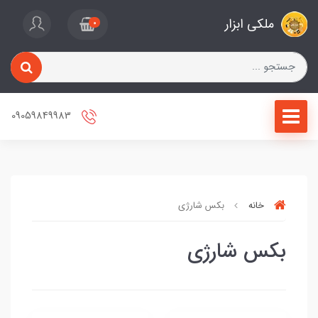
ملکی ابزار
0
09059849983
خانه
بکس شارژی
بکس شارژی