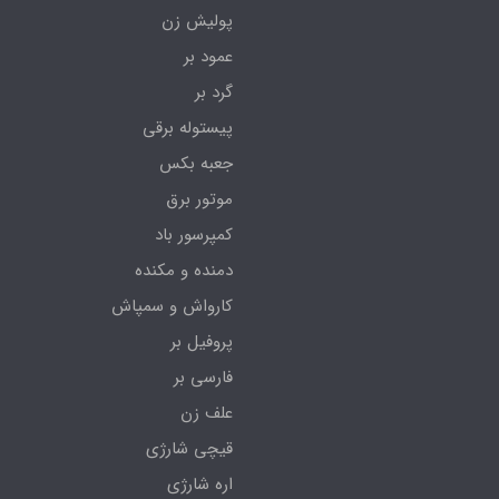
پولیش زن
عمود بر
گرد بر
پیستوله برقی
جعبه بکس
موتور برق
کمپرسور باد
دمنده و مکنده
کارواش و سمپاش
پروفیل بر
فارسی بر
علف زن
قیچی شارژی
اره شارژی