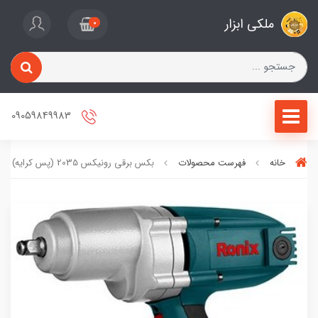
ملکی ابزار
0
09059849983
خانه
فهرست محصولات
بکس برقی رونیکس 2035 (پس کرایه)