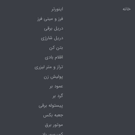
خانه
اینورتر
فرز و مینی فرز
دریل برقی
دریل شارژی
بتن کن
اقلام بادی
تراز و متر لیزری
پولیش زن
عمود بر
گرد بر
پیستوله برقی
جعبه بکس
موتور برق
کمپرسور باد