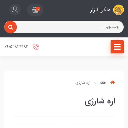
ملکی ابزار
0
09059849983
خانه
اره شارژی
اره شارژی