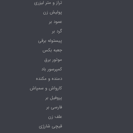
تراز و متر لیزری
پولیش زن
عمود بر
گرد بر
پیستوله برقی
جعبه بکس
موتور برق
کمپرسور باد
دمنده و مکنده
کارواش و سمپاش
پروفیل بر
فارسی بر
علف زن
قیچی شارژی