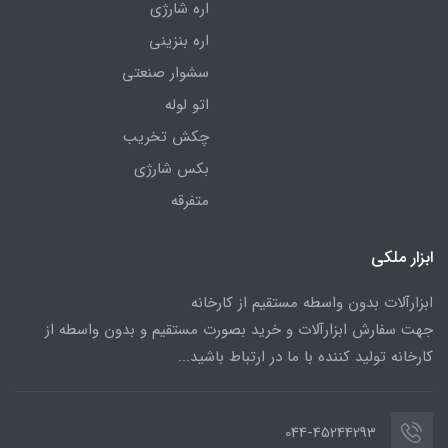
اره شارژی
اره بنزینی
سشوار صنعتی
اتو لوله
چکش تخریب
بکس شارژی
متفرقه
ابزار ملکی
ابزارآلات بدون واسطه مستقیم از کارخانه
جهت سفارش ابزارآلات و خرید بصورت مستقیم و بدون واسطه از
کارخانه تولید کننده با ما در ارتباط باشید...
044-45244293