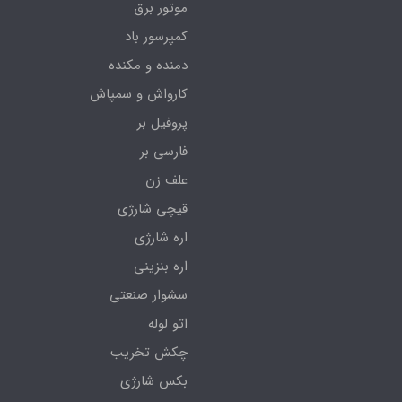
موتور برق
کمپرسور باد
دمنده و مکنده
کارواش و سمپاش
پروفیل بر
فارسی بر
علف زن
قیچی شارژی
اره شارژی
اره بنزینی
سشوار صنعتی
اتو لوله
چکش تخریب
بکس شارژی