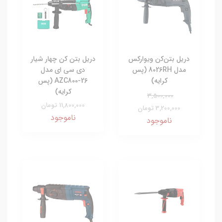
دریل بتن‌کن ویوارکس
دریل بتن کن چهار شیار
مدل 8026RH (پس
دی سی ای مدل
کرایه)
AZC800-26 (پس
کرایه)
3,500,000
11,800,000 تومان
3,200,000 تومان
ناموجود
ناموجود