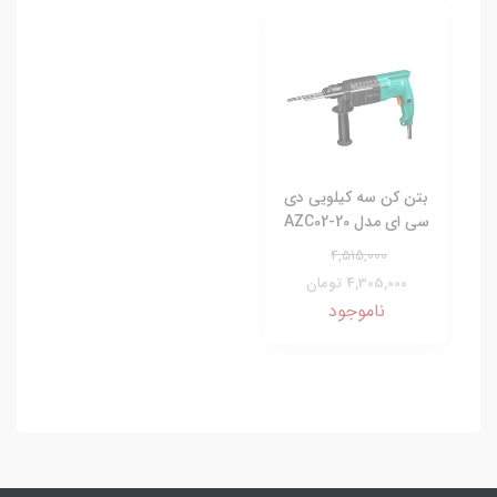
بتن کن سه کیلویی دی
سی ای مدل AZC02-20
4,515,000
4,305,000 تومان
ناموجود