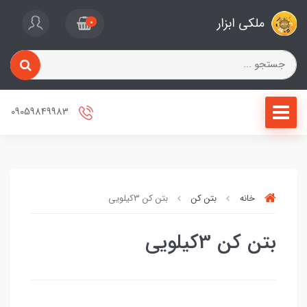
ملکی ابزار
0
09059849983
خانه
بتن کن
بتن کن 3کیلویی
بتن کن 3کیلویی