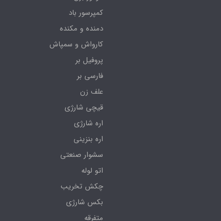
کمپرسور باد
دمنده و مکنده
کارواش و سمپاش
پروفیل بر
فارسی بر
علف زن
قیچی شارژی
اره شارژی
اره بنزینی
سشوار صنعتی
اتو لوله
چکش تخریب
بکس شارژی
متفرقه