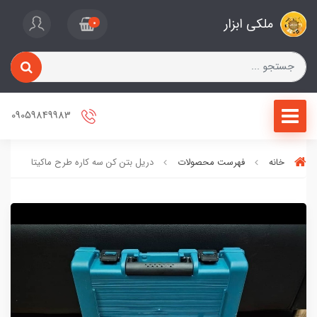
ملکی ابزار
0
09059849983
خانه
فهرست محصولات
دریل بتن کن سه کاره طرح ماکیتا