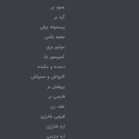
عمود بر
گرد بر
پیستوله برقی
جعبه بکس
موتور برق
کمپرسور باد
دمنده و مکنده
کارواش و سمپاش
پروفیل بر
فارسی بر
علف زن
قیچی شارژی
اره شارژی
اره بنزینی