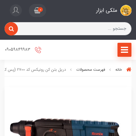
ملکی ابزار
0
09059849983
خانه
فهرست محصولات
دریل بتن کن رونیکس کد 2700 (پس کرایه)