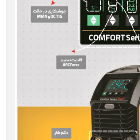
تراز لیزری رونیکس مدل RH-9504 دو خط ۳۶۰
تراز لیزری رونیکس مدل RH-9504 دو خط ۳۶۰
درجه (پس کرایه)
17,000,000
9,700,000 تومان