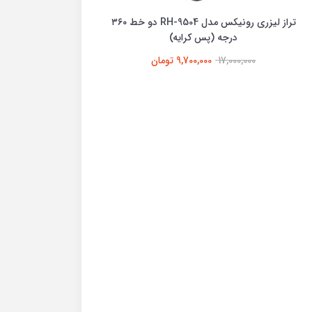
تراز لیزری رونیکس مدل RH-9504 دو خط ۳۶۰
درجه (پس کرایه)
17,000,000
9,700,000 تومان
,000