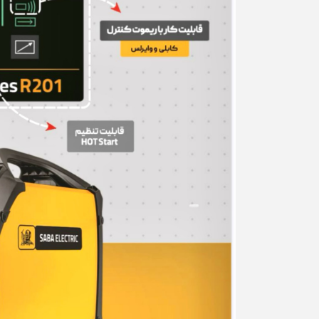
درجه (پس کرایه)
17,000,000
9,700,000 تومان