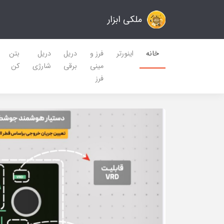
ملکی ابزار
خانه
اینورتر
فرز و
دریل
دریل
بتن
مینی
برقی
شارژی
کن
فرز
43%