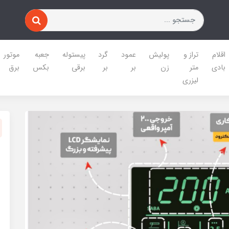
اقلام
تراز و
پولیش
عمود
گرد
پیستوله
جعبه
موتور
بادی
متر
زن
بر
بر
برقی
بکس
برق
لیزری
43%