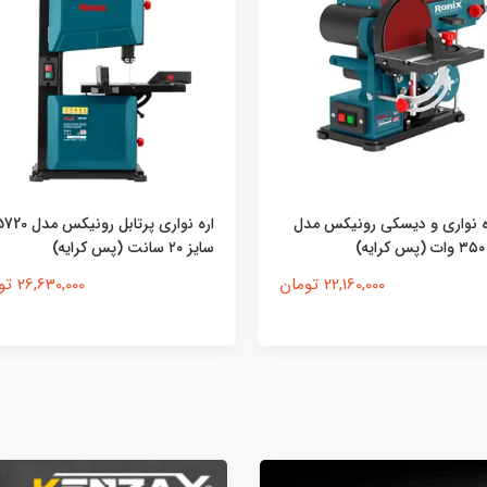
اره نواری پرتابل رونیکس مدل 5720
اره مویی برقی رونیکس مدل 5701
ظرفیت 120 وات سایز ۱۲۵ میلی متر
(پس کرایه)
26,630,000 تومان
23,770,000 تومان