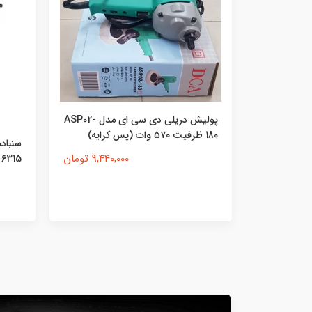
پولیش دریلی دی سی ای مدل ASP02-
سنباده نواری و دیسکی رونیکس مدل
9,4 تومان
6315 ۳۵۰ وات (پس کرایه)
سایز ۲۰ سانت (پس کرایه)
22,160,000 تومان