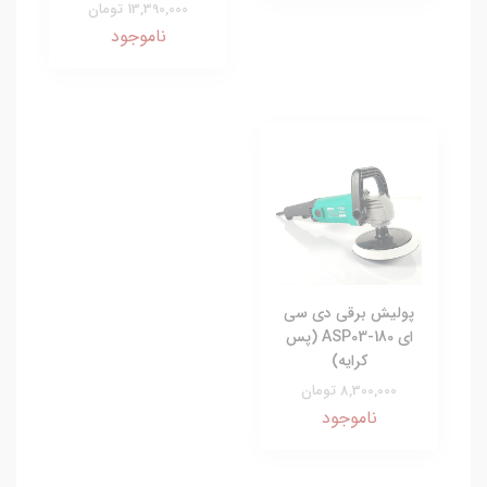
13,390,000 تومان
ناموجود
پولیش برقی دی سی
ای ASP03-180 (پس
کرایه)
8,300,000 تومان
ناموجود