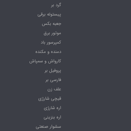
گرد بر
پیستوله برقی
جعبه بکس
موتور برق
کمپرسور باد
دمنده و مکنده
کارواش و سمپاش
پروفیل بر
فارسی بر
علف زن
قیچی شارژی
اره شارژی
اره بنزینی
سشوار صنعتی