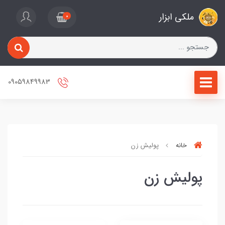
ملکی ابزار
0
09059849983
خانه
پولیش زن
پولیش زن