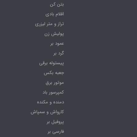
بتن کن
اقلام بادی
تراز و متر لیزری
پولیش زن
عمود بر
گرد بر
پیستوله برقی
جعبه بکس
موتور برق
کمپرسور باد
دمنده و مکنده
کارواش و سمپاش
پروفیل بر
فارسی بر