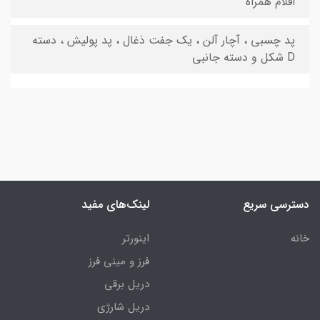
اقلام همراه
پد چسبی ، آچار آلن ، یک جفت ذغال ، پد پولیش ، دسته
D شکل و دسته جانبی
دسترسی سریع
لینک‌های مفید
خانه
اینورتر
فرز و مینی فرز
دریل برقی
دریل شارژی