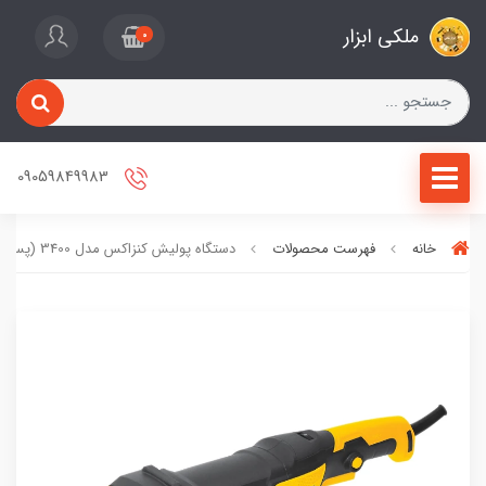
ملکی ابزار
0
09059849983
خانه
فهرست محصولات
دستگاه پولیش کنزاکس مدل 3400 (پس کرایه)