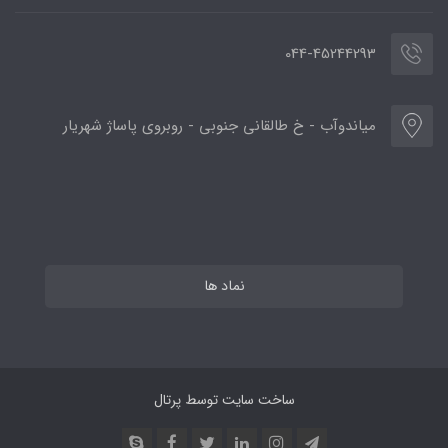
044-45244293
میاندوآب - خ طالقانی جنوبی - روبروی پاساژ شهریار
نماد ها
ساخت سایت توسط
پرتال