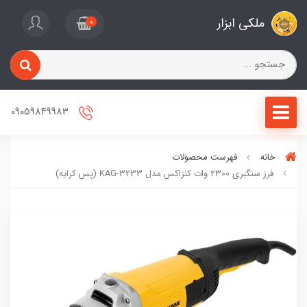
ملکی ابزار
0
09059849983
خانه
فهرست محصولات
فرز سنگبری 2300 وات کنزاکس مدل KAG-3233 (پس کرایه)