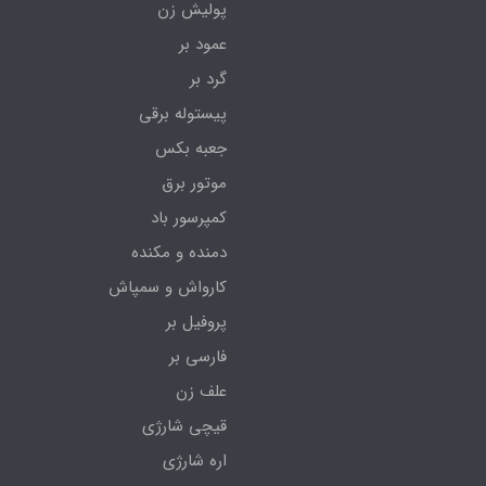
پولیش زن
عمود بر
گرد بر
پیستوله برقی
جعبه بکس
موتور برق
کمپرسور باد
دمنده و مکنده
کارواش و سمپاش
پروفیل بر
فارسی بر
علف زن
قیچی شارژی
اره شارژی