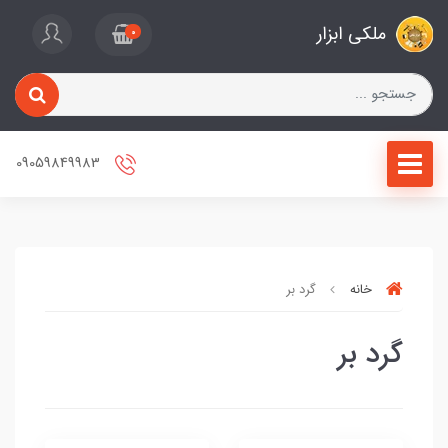
ملکی ابزار
0
09059849983
خانه
گرد بر
گرد بر