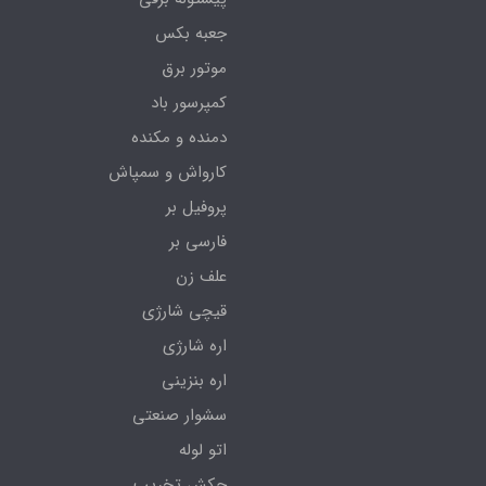
جعبه بکس
موتور برق
کمپرسور باد
دمنده و مکنده
کارواش و سمپاش
پروفیل بر
فارسی بر
علف زن
قیچی شارژی
اره شارژی
اره بنزینی
سشوار صنعتی
اتو لوله
چکش تخریب