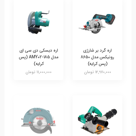
اره گرد بر شارژی
اره دیسکی دی سی ای
رونیکس مدل 8650
مدل AMY02-185 (پس
(پس کرایه)
کرایه)
12,970,000 تومان
11,000,000 تومان