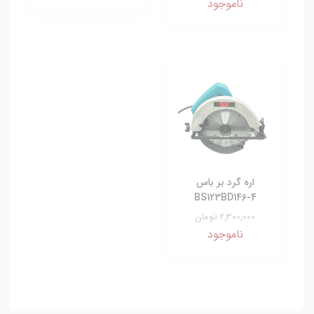
ناموجود
اره گرد بر باس
BS123BD146-4
2,300,000 تومان
ناموجود