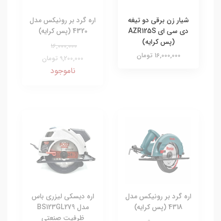
شیار زن برقی دو تیغه
اره گرد بر رونیکس مدل
دی سی ای AZR125S
4320 (پس کرایه)
(پس کرایه)
16,000,000
16,000,000 تومان
9,200,000 تومان
ناموجود
اره گرد بر رونیکس مدل
اره دیسکی لیزری باس
4318 (پس کرایه)
مدل BS123GL279
ظرفیت صنعتی