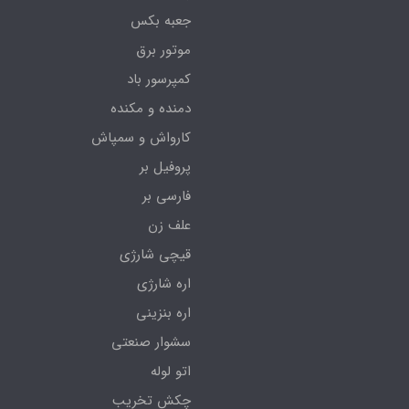
جعبه بکس
موتور برق
کمپرسور باد
دمنده و مکنده
کارواش و سمپاش
پروفیل بر
فارسی بر
علف زن
قیچی شارژی
اره شارژی
اره بنزینی
سشوار صنعتی
اتو لوله
چکش تخریب