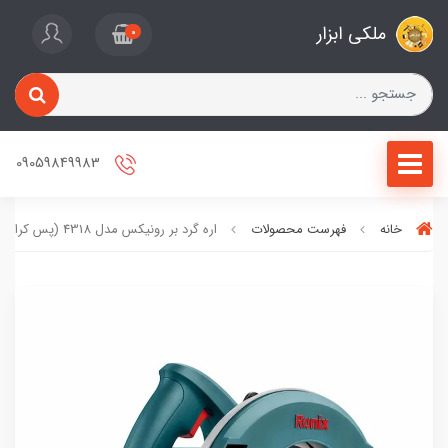
ملکی ابزار
0
09059849983
خانه
فهرست محصولات
اره گرد بر رونیکس مدل 4318 (پس کرایه)