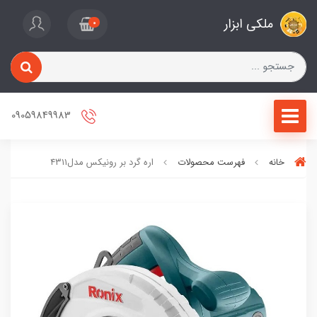
ملکی ابزار
0
09059849983
خانه
فهرست محصولات
اره گرد بر رونیکس مدل۴۳۱۱