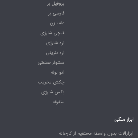
پروفیل بر
فارسی بر
علف زن
قیچی شارژی
اره شارژی
اره بنزینی
سشوار صنعتی
اتو لوله
چکش تخریب
بکس شارژی
متفرقه
ابزار ملکی
ابزارآلات بدون واسطه مستقیم از کارخانه