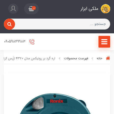
ملکی ابزار
0
09059849983
خانه
فهرست محصولات
اره گرد بر رونیکس مدل 4320 (پس کرایه)