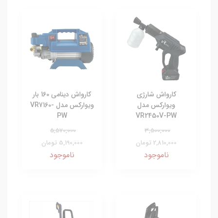
کارواش شارژی
کارواش دینامی 160 بار
ویوارکس مدل
ویوارکس مدل VR7160-
PW
VR2450V-PW
5,570,000
3,500,000
2,810,000 تومان
5,190,000 تومان
ناموجود
ناموجود