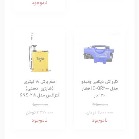
ناموجود
کارواش دینامی ونیکو
سم پاش 18 لیتری
مدل IC-QR200 فشار
(شارژی_دستی)
۱۳۰ بار
کنزاکس مدل KNS-218
5,000,000
4,500,000
4,000,000 تومان
3,320,000 تومان
ناموجود
ناموجود