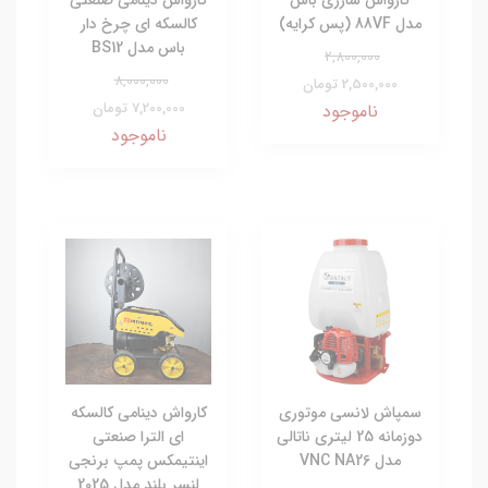
مدل 88VF (پس کرایه)
کالسکه ای چرخ دار
باس مدل BS12
2,800,000
8,000,000
2,500,000 تومان
7,200,000 تومان
ناموجود
ناموجود
سمپاش لانسی موتوری
کارواش دینامی کالسکه
دوزمانه 25 لیتری ناتالی
ای الترا صنعتی
مدل VNC NA26
اینتیمکس پمپ برنجی
لنسر بلند مدل 2025