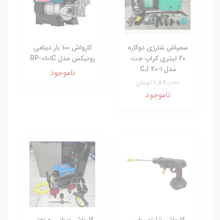
سمپاش شارژی دوکاره
کارواش 100 بار دینامی
20 لیتری کراپ جت
رونیکس مدل RP-0101C
مدل CJ 20-1
ناموجود
2,540,000 تومان
ناموجود
کارواش شارژی باس
کارواش دینامی صنعتی