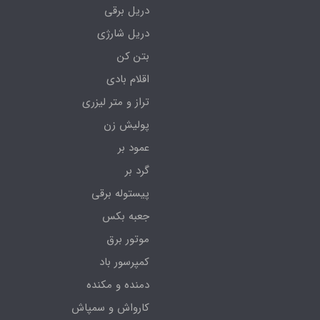
دریل برقی
دریل شارژی
بتن کن
اقلام بادی
تراز و متر لیزری
پولیش زن
عمود بر
گرد بر
پیستوله برقی
جعبه بکس
موتور برق
کمپرسور باد
دمنده و مکنده
کارواش و سمپاش