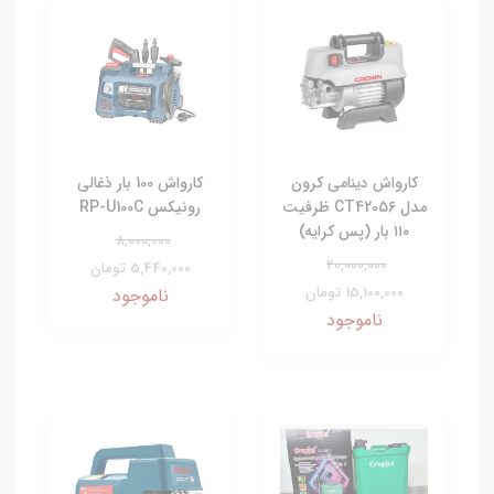
کارواش دینامی کرون
کارواش 100 بار ذغالی
مدل CT42056 ظرفیت
رونیکس RP-U100C
۱۱۰ بار (پس کرایه)
8,000,000
20,000,000
5,440,000 تومان
15,100,000 تومان
ناموجود
ناموجود