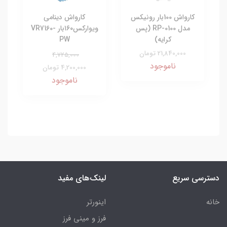
کارواش 100بار رونیکس
کارواش دینامی
مدل RP-0100 (پس
ویوارکس۱۶۰بار VR7160-
کرایه)
PW
21,840,000 تومان
4,725,000
ناموجود
4,200,000 تومان
ناموجود
دسترسی سریع
لینک‌های مفید
خانه
اینورتر
فرز و مینی فرز