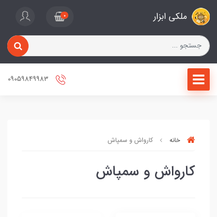
ملکی ابزار
0
09059849983
خانه
کارواش و سمپاش
کارواش و سمپاش