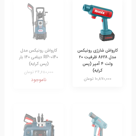
کارواش شارژی رونیکس
کارواش رونیکس مدل
مدل 8628 ظرفیت ۲۰
RP-0140 دینامی ۱۴۰ بار
ولت ۴ آمپر (پس
(پس کرایه)
کرایه)
34,680,000 تومان
10,870,000 تومان
ناموجود