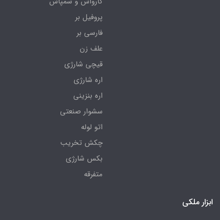
کارواش و سمپاش
پروفیل بر
فارسی بر
علف زن
قیچی شارژی
اره شارژی
اره بنزینی
سشوار صنعتی
اتو لوله
چکش تخریب
بکس شارژی
متفرقه
ابزار ملکی