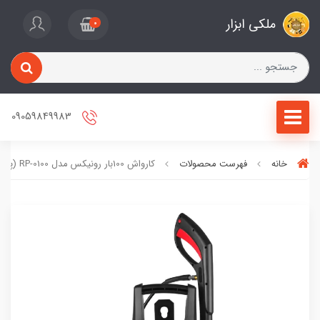
ملکی ابزار
0
09059849983
خانه
فهرست محصولات
کارواش 100بار رونیکس مدل RP-0100 (پس کرایه)