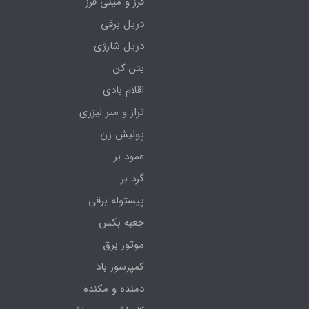
فرز و مینی فرز
دریل برقی
دریل شارژی
بتن کن
اقلام بادی
تراز و متر لیزری
پولیش زن
عمود بر
گرد بر
پیستوله برقی
جعبه بکس
موتور برق
کمپرسور باد
دمنده و مکنده