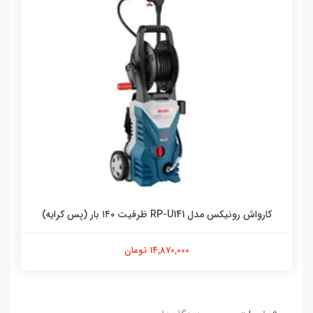
کارواش رونیکس مدل RP-U141 ظرفیت ۱۴۰ بار (پس کرایه)
14,870,000 تومان