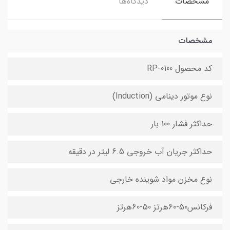
مشخصات
دیدگاه‌ها
مشخصات
کد محصول RP-0100
نوع موتور دینامی (Induction)
حداکثر فشار 100 بار
حداکثر جریان آب خروجی 6.5 لیتر در دقیقه
نوع مخزن مواد شوینده خارجی
فرکانس50-60هرتز 50-60هرتز