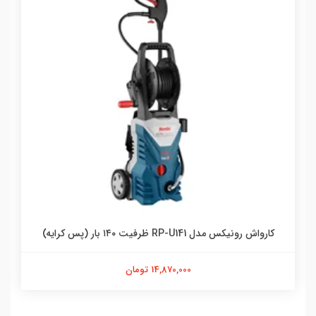
کارواش رونیکس مدل RP-U141 ظرفیت ۱۴۰ بار (پس کرایه)
14,870,000 تومان