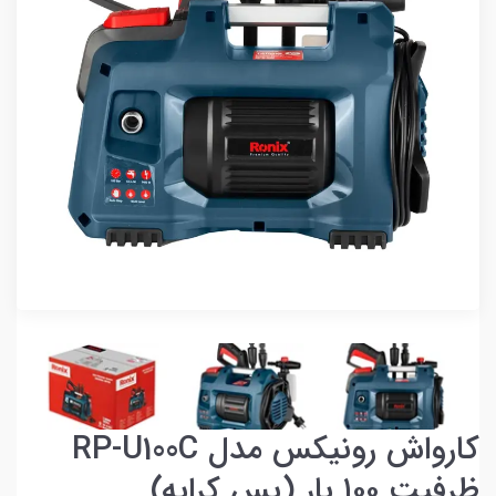
کارواش رونیکس مدل RP-U100C
ظرفیت ۱۰۰ بار (پس کرایه)