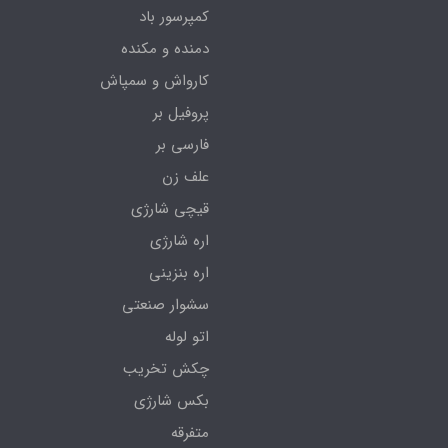
کمپرسور باد
دمنده و مکنده
کارواش و سمپاش
پروفیل بر
فارسی بر
علف زن
قیچی شارژی
اره شارژی
اره بنزینی
سشوار صنعتی
اتو لوله
چکش تخریب
بکس شارژی
متفرقه