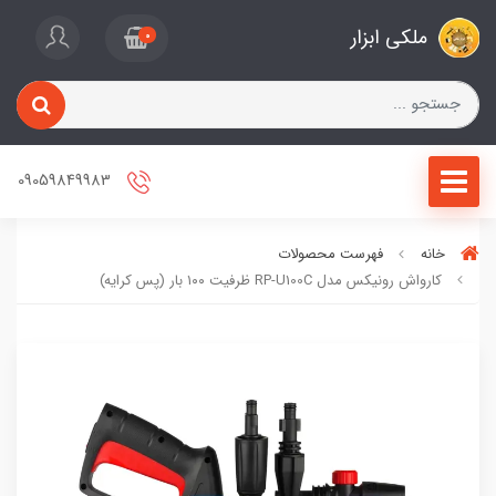
ملکی ابزار
0
09059849983
خانه
فهرست محصولات
کارواش رونیکس مدل RP-U100C ظرفیت ۱۰۰ بار (پس کرایه)