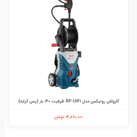
کارواش رونیکس مدل RP-U141 ظرفیت ۱۴۰ بار (پس کرایه)
14,870,000 تومان