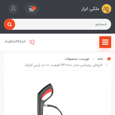
ملکی ابزار
0
09059849983
خانه
فهرست محصولات
کارواش رونیکس مدل RP-U100 ظرفیت ۱۰۰ بار (پس کرایه)