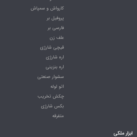
کارواش و سمپاش
پروفیل بر
فارسی بر
علف زن
قیچی شارژی
اره شارژی
اره بنزینی
سشوار صنعتی
اتو لوله
چکش تخریب
بکس شارژی
متفرقه
ابزار ملکی