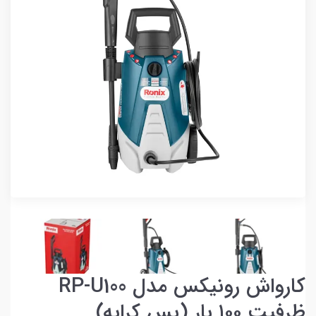
کارواش رونیکس مدل RP-U100
ظرفیت ۱۰۰ بار (پس کرایه)