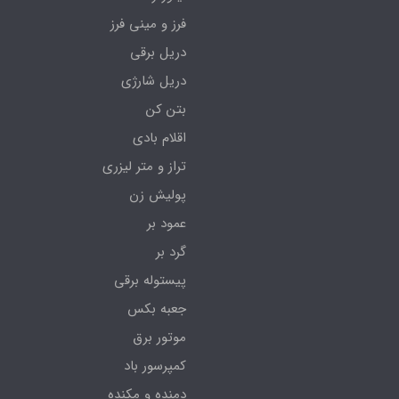
فرز و مینی فرز
دریل برقی
دریل شارژی
بتن کن
اقلام بادی
تراز و متر لیزری
پولیش زن
عمود بر
گرد بر
پیستوله برقی
جعبه بکس
موتور برق
کمپرسور باد
دمنده و مکنده