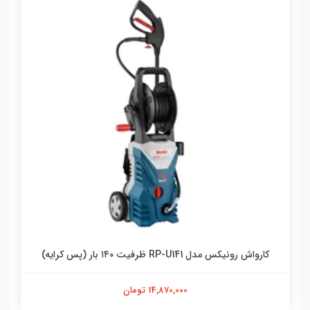
کارواش رونیکس مدل RP-U141 ظرفیت ۱۴۰ بار (پس کرایه)
14,870,000 تومان