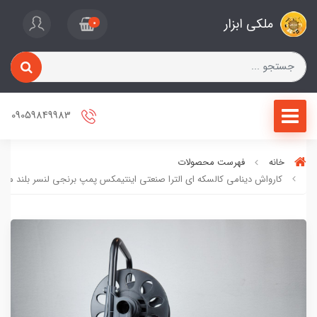
ملکی ابزار
0
09059849983
خانه
فهرست محصولات
کارواش دینامی کالسکه ای الترا صنعتی اینتیمکس پمپ برنجی لنسر بلند مدل 025