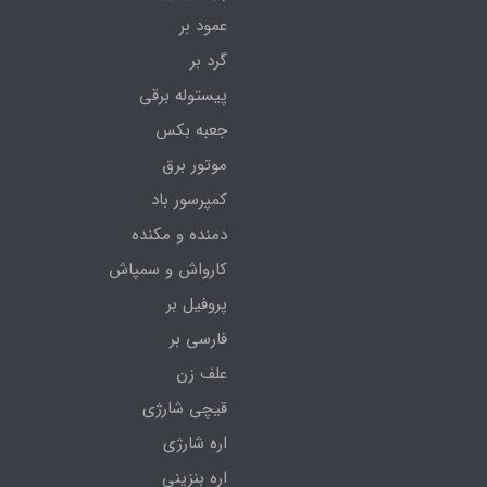
عمود بر
گرد بر
پیستوله برقی
جعبه بکس
موتور برق
کمپرسور باد
دمنده و مکنده
کارواش و سمپاش
پروفیل بر
فارسی بر
علف زن
قیچی شارژی
اره شارژی
اره بنزینی