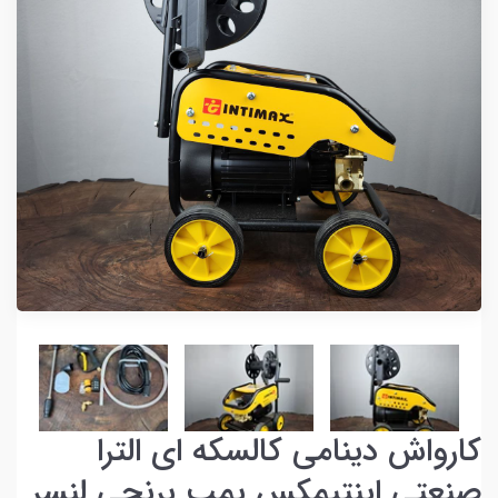
کارواش دینامی کالسکه ای الترا
صنعتی اینتیمکس پمپ برنجی لنسر