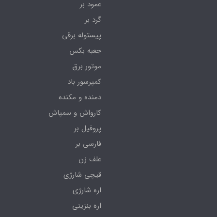
عمود بر
گرد بر
پیستوله برقی
جعبه بکس
موتور برق
کمپرسور باد
دمنده و مکنده
کارواش و سمپاش
پروفیل بر
فارسی بر
علف زن
قیچی شارژی
اره شارژی
اره بنزینی