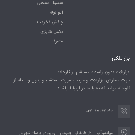
سشوار صنعتی
اتو لوله
چکش تخریب
بکس شارژی
متفرقه
ابزار ملکی
ابزارآلات بدون واسطه مستقیم از کارخانه
جهت سفارش ابزارآلات و خرید بصورت مستقیم و بدون واسطه از
کارخانه تولید کننده با ما در ارتباط باشید...
044-45244293
میاندوآب - خ طالقانی جنوبی - روبروی پاساژ شهریار