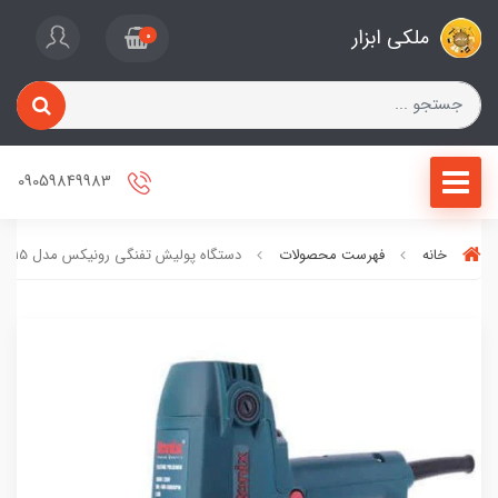
ملکی ابزار
0
09059849983
خانه
فهرست محصولات
دستگاه پولیش تفنگی رونیکس مدل 6115