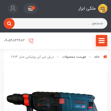
ملکی ابزار
0
09059849983
خانه
فهرست محصولات
دریل بتن کن رونیکس مدل 2713