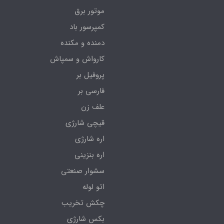
موتور برق
کمپرسور باد
دمنده و مکنده
کارواش و سمپاش
پروفیل بر
فارسی بر
علف زن
قیچی شارژی
اره شارژی
اره بنزینی
سشوار صنعتی
اتو لوله
چکش تخریب
بکس شارژی