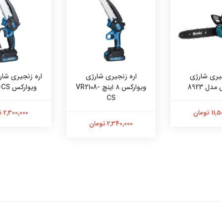
جیری شارژی
اره زنجیری شارژی
دل 8923
ویوارکس ۸ اینچ VR2108-
ویوارکس VR2106-CS
CS
 تومان
2,300,000 تومان
2,340,000 تومان