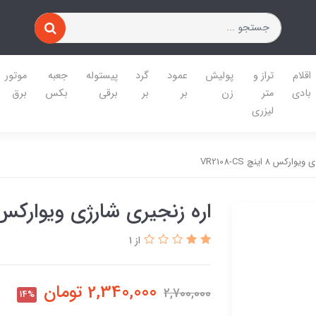
اقلام
تراز و
پولیش
عمود
گرد
پیستوله
جعبه
موتور
بادی
متر
زن
بر
بر
برقی
بکس
برق
لیزری
 ۸ اینچ VR2108-CS
اره زنجیری شارژی ویوارکس ۸ اینچ 2108-CS
از 1
2,340,000
تومان
2,700,000
14%