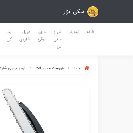
ملکی ابزار
خانه
اینورتر
فرز و
دریل
دریل
بتن
مینی
برقی
شارژی
کن
فرز
خانه
فهرست محصولات
اره زنجیری شارژی ویوارکس