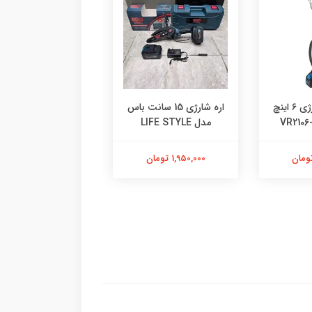
اره شارژی
براشلس۲۰سانت
اره زنجیری شارژی ۶ اینچ
اره شارژی 15 سانت باس
ADB(8)
مدل LIFE STYLE
3,045,000 تومان
1,950,000 تومان