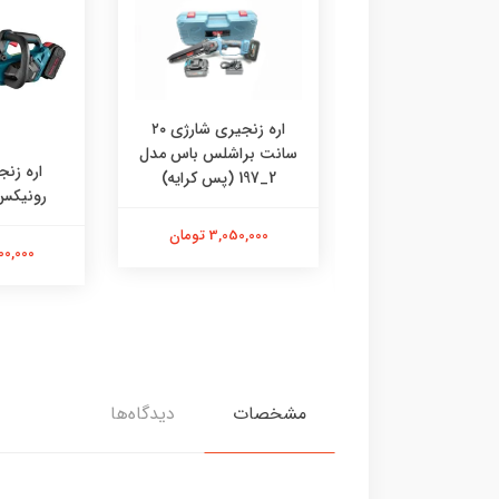
عه دو عددی قیچی
اره زنجیری شارژی ۲۰
شارژی و اره شارژی ۱۵
سانت براشلس باس مدل
اره زن
سانت باس مدل 3_197
2_197 (پس کرایه)
رونیکس م
(پس کرایه)
3,050,000 تومان
11,500,000
4,700,00 تومان
مشخصات
دیدگاه‌ها