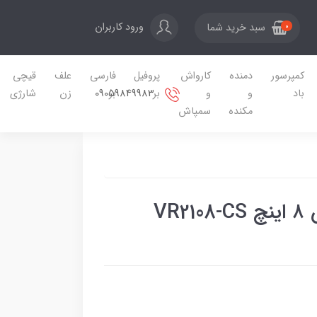
ورود کاربران
سبد خرید شما
0
کمپرسور
دمنده
کارواش
پروفیل
فارسی
علف
قیچی
09059849983
باد
و
و
بر
بر
زن
شارژی
مکنده
سمپاش
VR