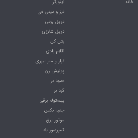
خانه
اینورتر
فرز و مینی فرز
دریل برقی
دریل شارژی
بتن کن
اقلام بادی
تراز و متر لیزری
پولیش زن
عمود بر
گرد بر
پیستوله برقی
جعبه بکس
موتور برق
کمپرسور باد