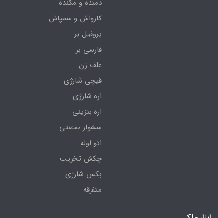
دمنده و مکنده
کارواش و سمپاش
پروفیل بر
فارسی بر
علف زن
قیچی شارژی
اره شارژی
اره بنزینی
سشوار صنعتی
اتو لوله
چکش تخریب
بکس شارژی
متفرقه
ابزار ملکی