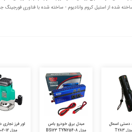
 دستی اسمال
مبدل برق خودرو باس
اور فرز نجاری 
 T283
مدل BS123 TYN254-8
مدل AMR02-12