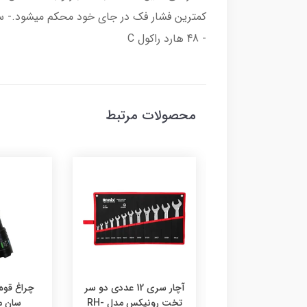
- 48 هارد راکول C
محصولات مرتبط
ار دو سر رینگی
آچار سری 12 عددی دو سر
چراغ قوه
رونیکس مدل RH-2304
تخت رونیکس مدل RH-
سان مدل