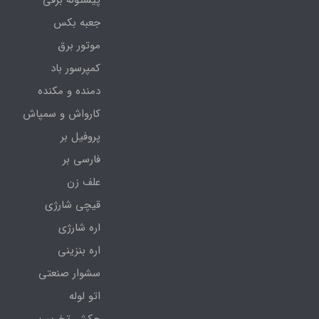
پیستوله برقی
جعبه بکس
موتور برق
کمپرسور باد
دمنده و مکنده
کارواش و سمپاش
پروفیل بر
فارسی بر
علف زن
قیچی شارژی
اره شارژی
اره بنزینی
سشوار صنعتی
اتو لوله