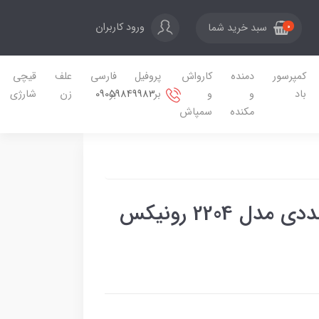
ورود کاربران
سبد خرید شما
0
کمپرسور
دمنده
کارواش
پروفیل
فارسی
علف
قیچی
09059849983
باد
و
و
بر
بر
زن
شارژی
مکنده
سمپاش
ست آچار دو سر تخت 8 عددی مدل 2204 رونیکس