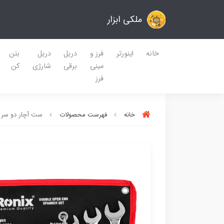
ملکی ابزار
خانه
اینورتر
فرز و
دریل
دریل
بتن
مینی
برقی
شارژی
کن
فرز
خانه
فهرست محصولات
ست آچار دو سر تخت 8 عددی مدل 2204