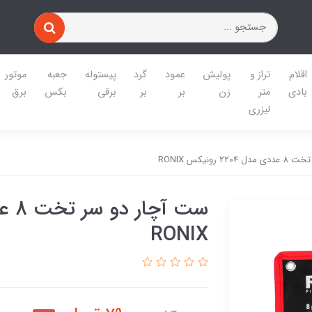
اقلام
تراز و
پولیش
عمود
گرد
پیستوله
جعبه
موتور
بادی
متر
زن
بر
بر
برقی
بکس
برق
لیزری
 رونیکس RONIX
RONIX