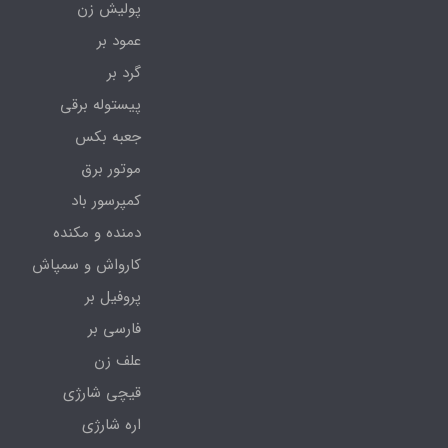
پولیش زن
عمود بر
گرد بر
پیستوله برقی
جعبه بکس
موتور برق
کمپرسور باد
دمنده و مکنده
کارواش و سمپاش
پروفیل بر
فارسی بر
علف زن
قیچی شارژی
اره شارژی