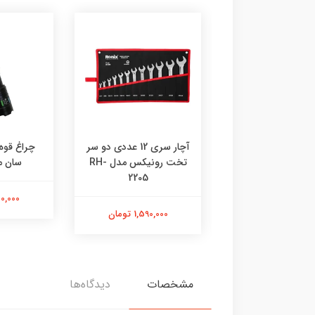
ار دو سر رینگی
آچار سری 12 عددی دو سر
چراغ قوه
رونیکس مدل RH-2304
تخت رونیکس مدل RH-
سان مدل
موعه 8 عددی
2205
1,300,000
1,238,00 تومان
1,590,000 تومان
مشخصات
دیدگاه‌ها