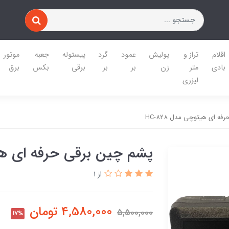
اقلام
تراز و
پولیش
عمود
گرد
پیستوله
جعبه
موتور
بادی
متر
زن
بر
بر
برقی
بکس
برق
لیزری
ه ای هیتوچی مدل HC-828
پشم چین برقی حرفه ای هیتوچ
از 1
4,580,000
تومان
5,500,000
17%