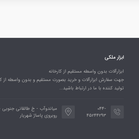
ابزار ملکی
ابزارآلات بدون واسطه مستقیم از کارخانه
جهت سفارش ابزارآلات و خرید بصورت مستقیم و بدون واسطه از کا
تولید کننده با ما در ارتباط باشید...
044-
میاندوآب - خ طالقانی جنوبی -
45244293
روبروی پاساژ شهریار