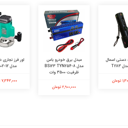
 دستی اسمال
مبدل برق خودرو باس
اور فرز نجاری 
 T283
مدل BS123 TYN254-8
مدل AMR02-12
ظرفیت 3500 وات
 تومان
7,343,000 تومان
2,900,000 تومان