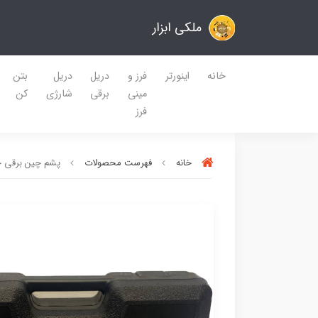
ملکی ابزار
خانه
اینورتر
فرز و
دریل
دریل
بتن
مینی
برقی
شارژی
کن
فرز
خانه
فهرست محصولات
پشم چین برقی حرف