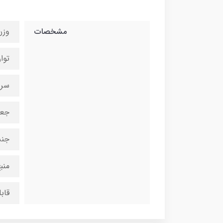
مشخصات
وزن : 1.9
توان : 
سرعت گ
جعبه
جنس
منب
قاب