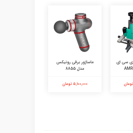
دی سی ای
ماساژور برقی رونیکس
ماساژور ش
مدل 8855
رونیکس (FIT-PRO)
5,100,000 تومان
6,100,000 تومان