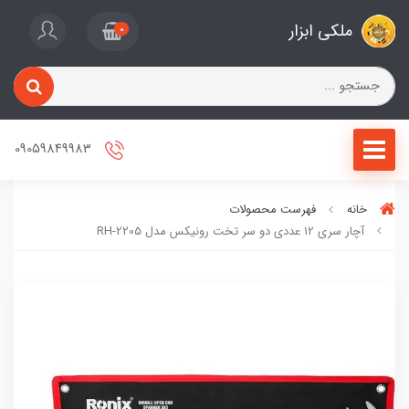
ملکی ابزار
0
09059849983
خانه
فهرست محصولات
آچار سری 12 عددی دو سر تخت رونیکس مدل RH-2205