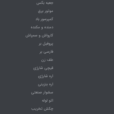
جعبه بکس
موتور برق
کمپرسور باد
دمنده و مکنده
کارواش و سمپاش
پروفیل بر
فارسی بر
علف زن
قیچی شارژی
اره شارژی
اره بنزینی
سشوار صنعتی
اتو لوله
چکش تخریب