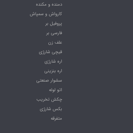
دمنده و مکنده
کارواش و سمپاش
پروفیل بر
فارسی بر
علف زن
قیچی شارژی
اره شارژی
اره بنزینی
سشوار صنعتی
اتو لوله
چکش تخریب
بکس شارژی
متفرقه