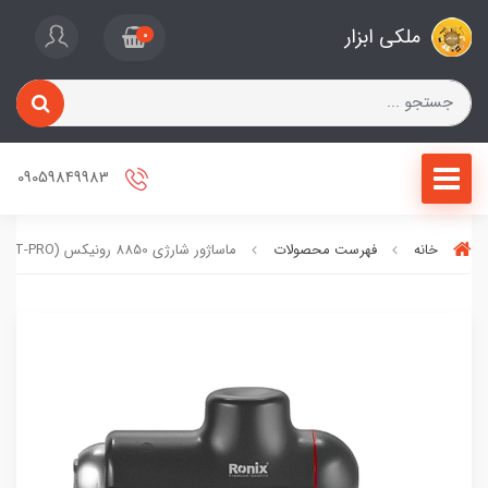
ملکی ابزار
0
09059849983
خانه
فهرست محصولات
ماساژور شارژی 8850 رونیکس (FIT-PRO)