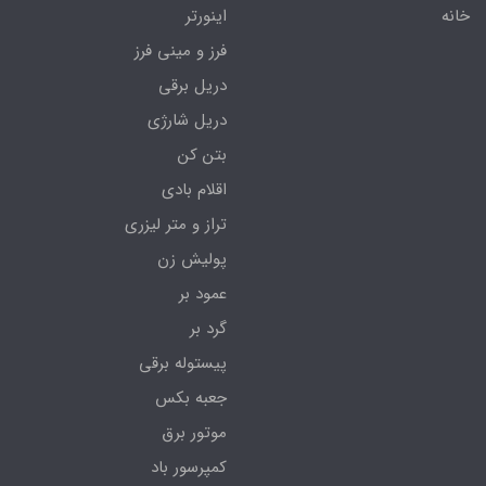
خانه
اینورتر
فرز و مینی فرز
دریل برقی
دریل شارژی
بتن کن
اقلام بادی
تراز و متر لیزری
پولیش زن
عمود بر
گرد بر
پیستوله برقی
جعبه بکس
موتور برق
کمپرسور باد