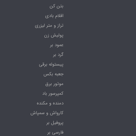
بتن کن
اقلام بادی
تراز و متر لیزری
پولیش زن
عمود بر
گرد بر
پیستوله برقی
جعبه بکس
موتور برق
کمپرسور باد
دمنده و مکنده
کارواش و سمپاش
پروفیل بر
فارسی بر