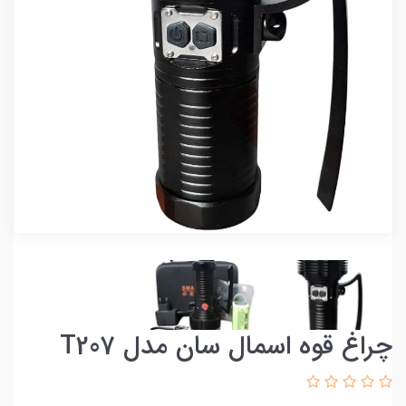
چراغ قوه اسمال سان مدل T207