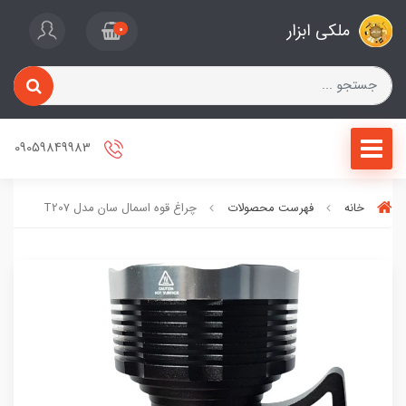
ملکی ابزار
0
09059849983
خانه
فهرست محصولات
چراغ قوه اسمال سان مدل T207