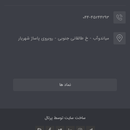
044-45244293
میاندوآب - خ طالقانی جنوبی - روبروی پاساژ شهریار
نماد ها
ساخت سایت توسط
پرتال