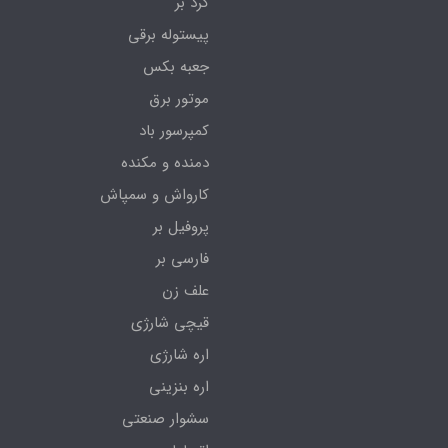
گرد بر
پیستوله برقی
جعبه بکس
موتور برق
کمپرسور باد
دمنده و مکنده
کارواش و سمپاش
پروفیل بر
فارسی بر
علف زن
قیچی شارژی
اره شارژی
اره بنزینی
سشوار صنعتی