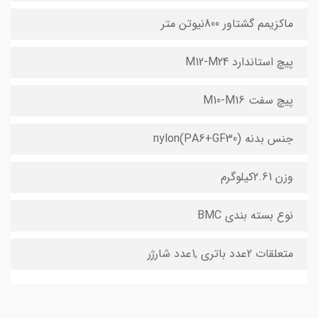
ماکزیمم گشتاور 800نیوتن متر
پیچ استاندارد M12-M24
پیچ سفت M10-M16
جنس بدنه nylon(PA6+GF30)
وزن 2.61کیلوگرم
نوع بسته بندی BMC
متعلقات 2عدد باتری ,1عدد شارژر