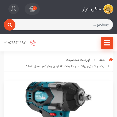
ملکی ابزار
0
09059849983
خانه
فهرست محصولات
بکس شارژی براشلس 40 ولت 12 اینچ رونیکس مدل 8907