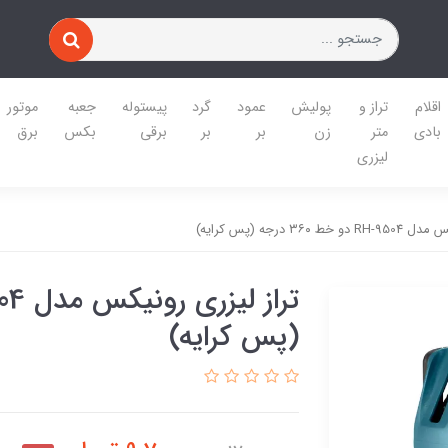
اقلام
تراز و
پولیش
عمود
گرد
پیستوله
جعبه
موتور
بادی
متر
زن
بر
بر
برقی
بکس
برق
لیزری
۳۶۰ درجه (پس کرایه)
(پس کرایه)