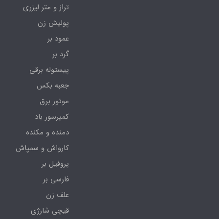
تراز و متر لیزری
پولیش زن
عمود بر
گرد بر
پیستوله برقی
جعبه بکس
موتور برق
کمپرسور باد
دمنده و مکنده
کارواش و سمپاش
پروفیل بر
فارسی بر
علف زن
قیچی شارژی