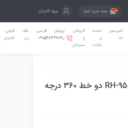
ورود کاربران
سبد خرید شما
0
کمپرسور
دمنده
کارواش
پروفیل
فارسی
علف
قیچی
09059849983
باد
و
و
بر
بر
زن
شارژی
مکنده
سمپاش
تراز لیزری رونیکس مدل RH-9504 دو خط ۳۶۰ درجه