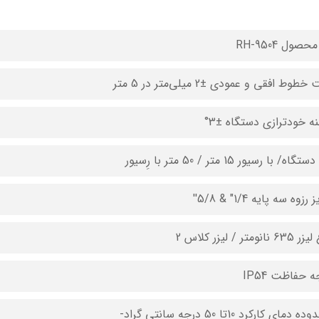
حصول RH-9504
طوط افقی و عمودی ±2 میلی‌متر در 5 متر
نه خودترازی دستگاه ±3°
گاه/ با رسیور 15 متر / 50 متر با رِسیور
رزوه سه پایه 1/4" & 5/8''
 نانو‌متر / لیزر کلاس 2
 حفاظت IP54
 دمای کارکرد 10تا 50 درجه سانتی گراد-