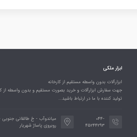
ابزار ملکی
ابزارآلات بدون واسطه مستقیم از کارخانه
جهت سفارش ابزارآلات و خرید بصورت مستقیم و بدون واسطه از کا
تولید کننده با ما در ارتباط باشید...
044-
میاندوآب - خ طالقانی جنوبی -
45244293
روبروی پاساژ شهریار