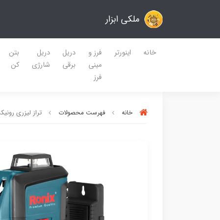
ملکی ابزار
خانه
اینورتر
فرز و
دریل
دریل
بتن
مینی
برقی
شارژی
کن
فرز
خانه
فهرست محصولات
تراز لیزری رونیکس مدل RH-9504 دو خط 