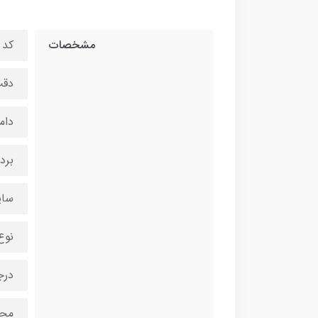
مشخصات
کد م
دقت خ
دام
برد دست
سایز 
نوع لیزر 635
درجه
محدوده