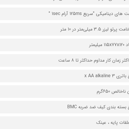
های دینامیکی "سریع 125ms آرام 1sec "
رتو لیزر 3.5 میلی‌متر در 10 متر
115 میلیمتر
ثر زمان کار مداوم حداکثر تا 8 ساعت
ری 3 x AA alkaline
ناخالص 650گرم
 بسته ‌بندی کیف ضد ضربه BMC
لقات پایه ، عینک