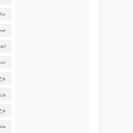
حالت 
ضخامت پ
ابعاد x77x120
حداک
نوع بات
وزن 
نوع
متع