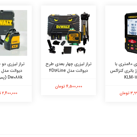
متر لیزری 80متری با
تراز لیزری چهار بعدی طرح
تراز لیزری دو
ژ باتری کنزاکس
دیوالت مدل 4D16Line
KLM-11
Dw088k (پس کرایه)
4,500,000 تومان
 تومان
2,400,000 تومان