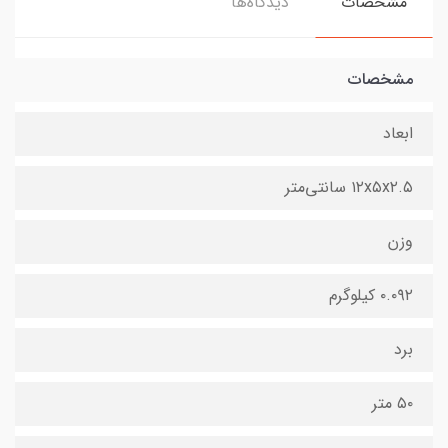
مشخصات
دیدگاه‌ها
مشخصات
ابعاد
۱۲x۵x۲.۵ سانتی‌متر
وزن
۰.۰۹۲ کیلوگرم
برد
۵۰ متر