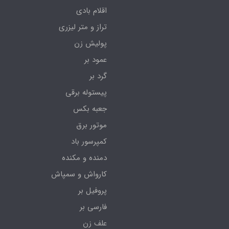
اقلام بادی
تراز و متر لیزری
پولیش زن
عمود بر
گرد بر
پیستوله برقی
جعبه بکس
موتور برق
کمپرسور باد
دمنده و مکنده
کارواش و سمپاش
پروفیل بر
فارسی بر
علف زن