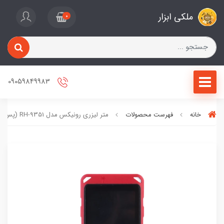
ملکی ابزار
0
09059849983
خانه
فهرست محصولات
متر لیزری رونیکس مدل RH-9351 (پس کرایه)