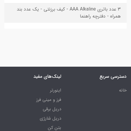
۳ عدد باتری AAA Alkaline - کیف برزنتی - یک عدد بند
همراه - دفترچه راهنما
دسترسی سریع
لینک‌های مفید
خانه
اینورتر
فرز و مینی فرز
دریل برقی
دریل شارژی
بتن کن