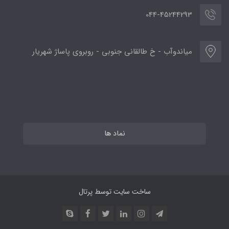
044-45244293
میاندوآب - خ طالقانی جنوبی - روبروی پاساژ شهریار
نماد ها
ساخت سایت توسط
پرتال