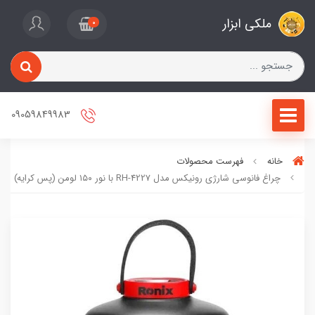
ملکی ابزار
0
09059849983
خانه
فهرست محصولات
چراغ فانوسی شارژی رونیکس مدل RH-4227 با نور ۱۵۰ لومن (پس کرایه)