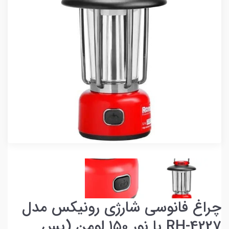
چراغ فانوسی شارژی رونیکس مدل
RH-4227 با نور ۱۵۰ لومن (پس