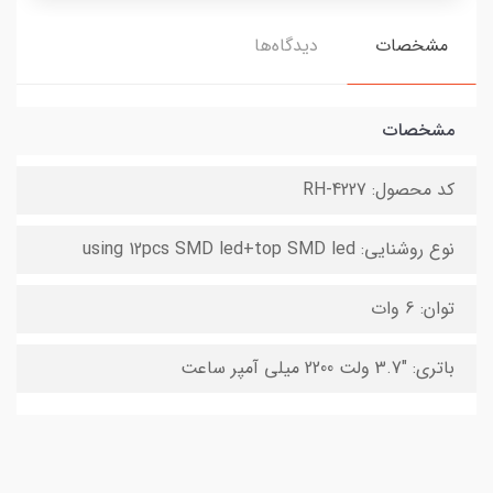
مشخصات
دیدگاه‌ها
مشخصات
کد محصول: RH-4227
نوع روشنایی: using 12pcs SMD led+top SMD led
توان: 6 وات
باتری: "3.7 ولت 2200 میلی آمپر ساعت