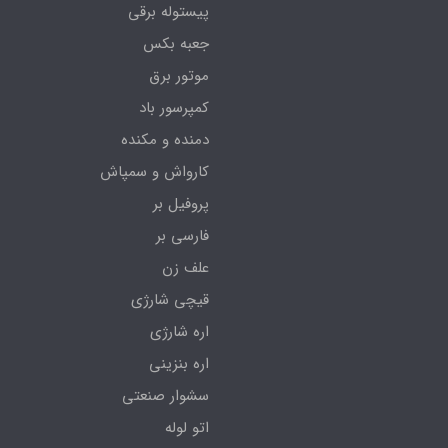
پیستوله برقی
جعبه بکس
موتور برق
کمپرسور باد
دمنده و مکنده
کارواش و سمپاش
پروفیل بر
فارسی بر
علف زن
قیچی شارژی
اره شارژی
اره بنزینی
سشوار صنعتی
اتو لوله