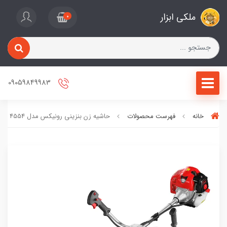
ملکی ابزار
0
09059849983
خانه
فهرست محصولات
حاشیه زن بنزینی رونیکس مدل 4554 (پس کرایه)