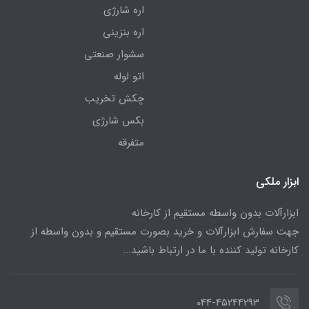
اره شارژی
اره بنزینی
سشوار صنعتی
اتو لوله
چکش تخریب
بکس شارژی
متفرقه
ابزار ملکی
ابزارآلات بدون واسطه مستقیم از کارخانه
جهت سفارش ابزارآلات و خرید بصورت مستقیم و بدون واسطه از
کارخانه تولید کننده با ما در ارتباط باشید...
044-45244293