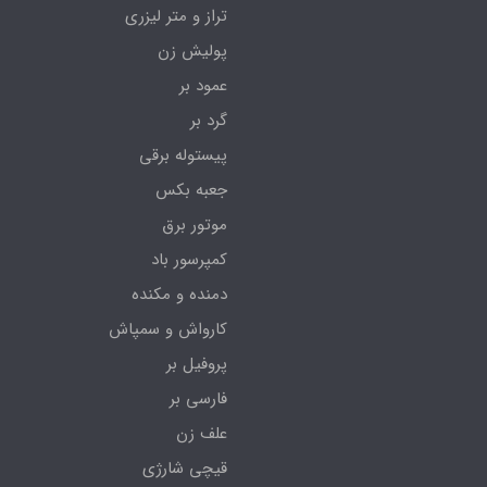
تراز و متر لیزری
پولیش زن
عمود بر
گرد بر
پیستوله برقی
جعبه بکس
موتور برق
کمپرسور باد
دمنده و مکنده
کارواش و سمپاش
پروفیل بر
فارسی بر
علف زن
قیچی شارژی