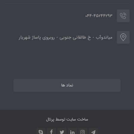
044-45244293
میاندوآب - خ طالقانی جنوبی - روبروی پاساژ شهریار
نماد ها
ساخت سایت توسط
پرتال