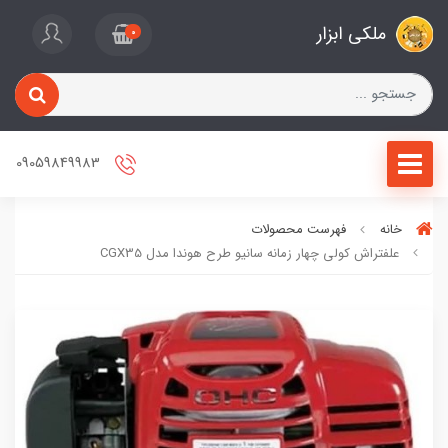
ملکی ابزار
0
09059849983
خانه
فهرست محصولات
علفتراش کولی چهار زمانه سانیو طرح هوندا مدل CGX35