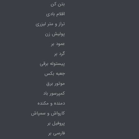
بتن کن
اقلام بادی
تراز و متر لیزری
پولیش زن
عمود بر
گرد بر
پیستوله برقی
جعبه بکس
موتور برق
کمپرسور باد
دمنده و مکنده
کارواش و سمپاش
پروفیل بر
فارسی بر