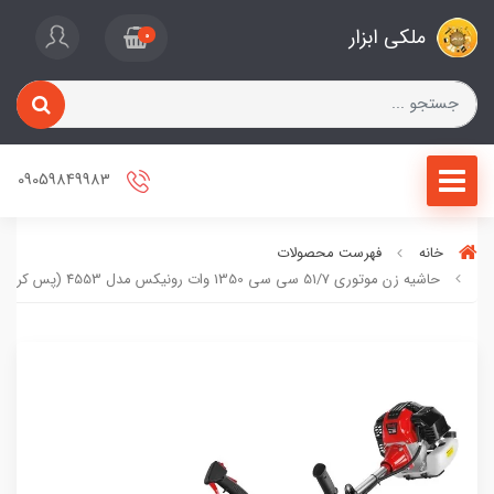
ملکی ابزار
0
09059849983
خانه
فهرست محصولات
حاشیه زن موتوری 51/7 سی سی 1350 وات رونیکس مدل 4553 (پس کرایه)