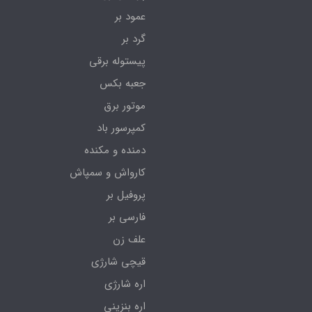
عمود بر
گرد بر
پیستوله برقی
جعبه بکس
موتور برق
کمپرسور باد
دمنده و مکنده
کارواش و سمپاش
پروفیل بر
فارسی بر
علف زن
قیچی شارژی
اره شارژی
اره بنزینی