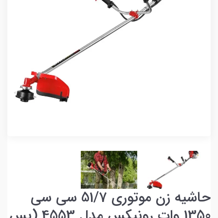
حاشیه زن موتوری 51/7 سی سی
1350 وات رونیکس مدل 4553 (پس