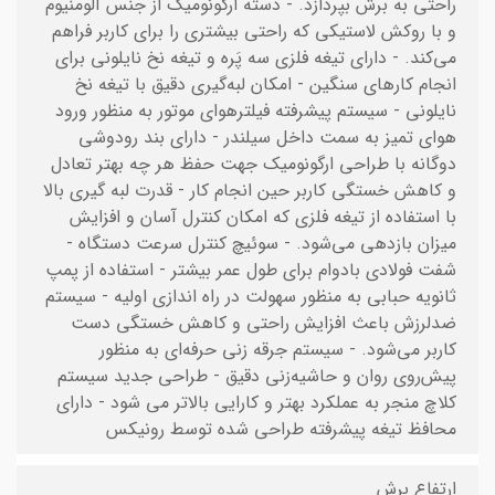
راحتی به برش بپردازد. - دسته ارگونومیک از جنس آلومنیوم
و با روکش لاستیکی که راحتی بیشتری را برای کاربر فراهم
می‌کند. - دارای تیغه فلزی سه ‌پَره و تیغه نخ نایلونی برای
انجام کارهای سنگین - امکان لبه‌گیری دقیق با تیغه نخ
نایلونی - سیستم پیشرفته فیلترهوای موتور به منظور ورود
هوای تمیز به سمت داخل سیلندر - دارای بند رودوشی
دوگانه با طراحی ارگونومیک جهت حفظ هر چه بهتر تعادل
و کاهش خستگی کاربر حین انجام کار - قدرت لبه گیری بالا
با استفاده از تیغه فلزی که امکان کنترل آسان و افزایش
میزان بازدهی می‌شود. - سوئیچ کنترل سرعت دستگاه -
شفت فولادی بادوام برای طول عمر بیشتر - استفاده از پمپ
ثانویه حبابی به منظور سهولت در راه اندازی اولیه - سیستم
ضدلرزش باعث افزایش راحتی و کاهش خستگی دست
کاربر می‌شود. - سیستم جرقه زنی حرفه‌ای به منظور
پیش‌روی روان و حاشیه‌زنی دقیق - طراحی جدید سیستم
کلاچ منجر به عملکرد بهتر و کارایی بالاتر می شود - دارای
محافظ تیغه پیشرفته طراحی شده توسط رونیکس
ارتفاع برش