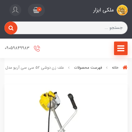
ملکی ابزار
0
09059849983
خانه
فهرست محصولات
علف زن دوشی 52 سی‌ سی آریو مدل 1450W