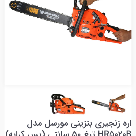
اره زنجیری بنزینی مورسل مدل
HR5020B تیغ ۵۰ سانتی (پس کرایه)