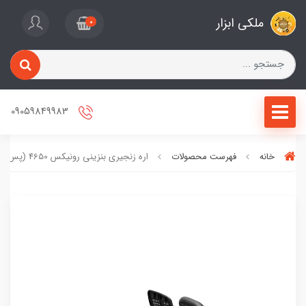
ملکی ابزار
0
09059849983
خانه
فهرست محصولات
اره زنجیری بنزینی رونیکس 4650 (پس کرایه)