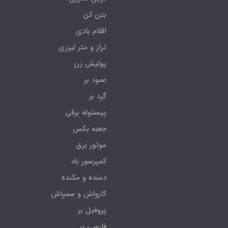
بتن کن
اقلام بادی
تراز و متر لیزری
پولیش زن
عمود بر
گرد بر
پیستوله برقی
جعبه بکس
موتور برق
کمپرسور باد
دمنده و مکنده
کارواش و سمپاش
پروفیل بر
فارسی بر