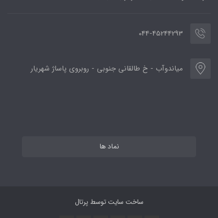
044-45244293
میاندوآب - خ طالقانی جنوبی - روبروی پاساژ شهریار
نماد ها
ساخت سایت توسط
پرتال