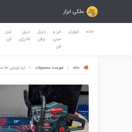
ملکی ابزار
خانه
اینورتر
فرز و
دریل
دریل
بتن
مینی
برقی
شارژی
کن
فرز
خانه
فهرست محصولات
اره بنزینی 50 سانت باس مدل CHN (پس کرایه)