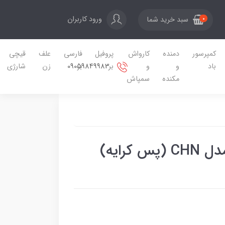
ورود کاربران
سبد خرید شما
0
کمپرسور
دمنده
کارواش
پروفیل
فارسی
علف
قیچی
09059849983
باد
و
و
بر
بر
زن
شارژی
مکنده
سمپاش