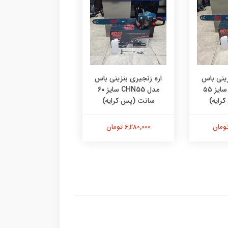
زینی باس
اره زنجیری بنزینی باس
اره زنجیری رونیکس 4742
مدل CHN55 سایز ۵۵
مدل CHN55 سایز ۶۰
رایه)
سانت (پس کرایه)
6,300,000 تومان
6,280,000 تومان