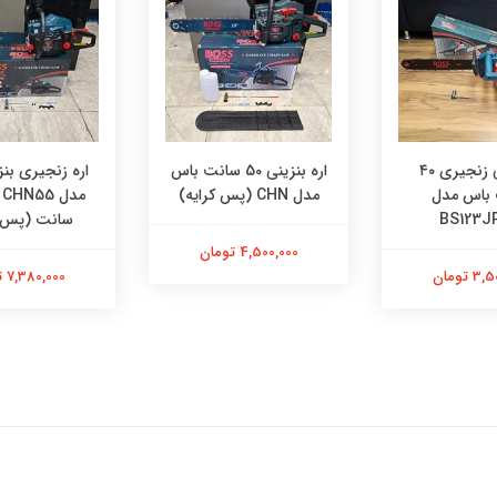
اره برقی زنجیری ۴۰
اره بنزینی 50 سانت باس
اره زنجیری بن
باس مدل
مدل CHN (پس کرایه)
BS123J
سانت (پس ک
4,500,000 تومان
 تومان
7,380,000 تومان