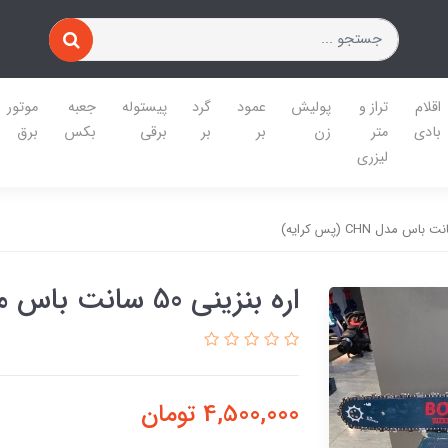
اقلام
تراز و
پولیش
عمود
گرد
پیستوله
جعبه
موتور
بادی
متر
زن
بر
بر
برقی
بکس
برق
لیزری
اره بنزینی 50 سانت باس مدل CHN (پس کرایه)
4,500,000
تومان