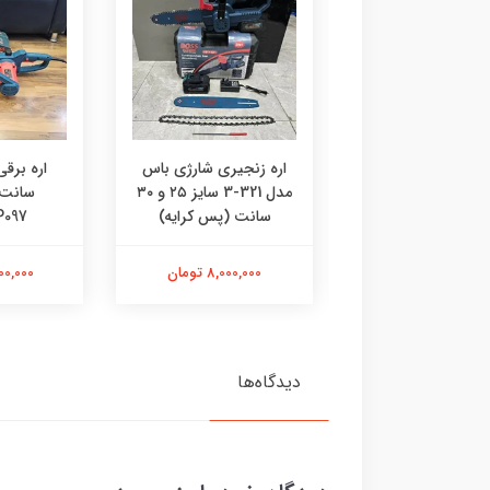
نجیری بنزینی مورسل
اره زنجیری شارژی باس
MUR-CELL 65220 (پس
مدل 321-3 سایز ۲۵ و ۳۰
سانت 
کرایه)
سانت (پس کرایه)
P097
7,500,00 تومان
8,000,000 تومان
3,500,000
دیدگاه‌ها