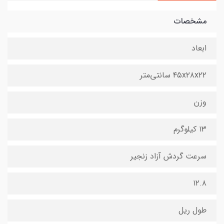
مشخصات
ابعاد
۴۵x۲۸x۲۲ سانتی‌متر
وزن
۱۳ کیلوگرم
سرعت گردش آزاد زنجیر
۱۲.۸
طول ریل