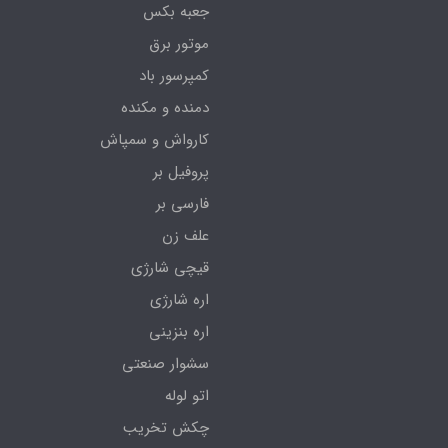
جعبه بکس
موتور برق
کمپرسور باد
دمنده و مکنده
کارواش و سمپاش
پروفیل بر
فارسی بر
علف زن
قیچی شارژی
اره شارژی
اره بنزینی
سشوار صنعتی
اتو لوله
چکش تخریب