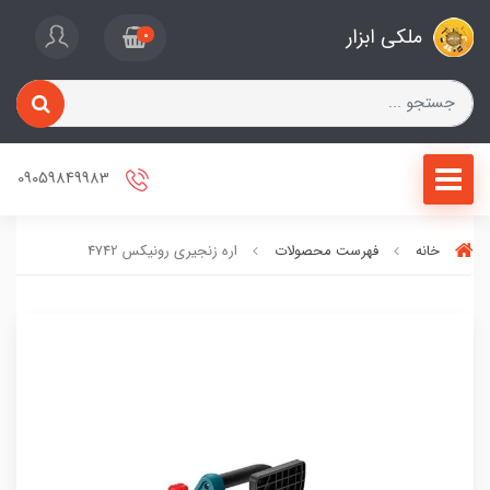
ملکی ابزار
0
09059849983
خانه
فهرست محصولات
اره زنجیری رونیکس 4742