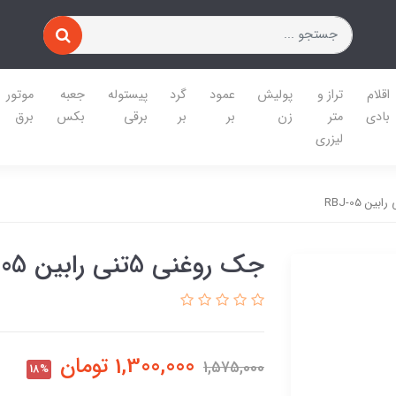
اقلام
تراز و
پولیش
عمود
گرد
پیستوله
جعبه
موتور
بادی
متر
زن
بر
بر
برقی
بکس
برق
لیزری
جک روغنی 5تنی رابین RBJ-05
1,300,000
تومان
1,575,000
18%