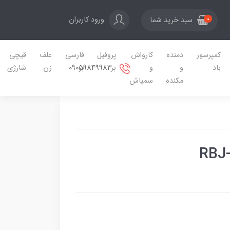
ورود کاربران
سبد خرید شما
0
کمپرسور
دمنده
کارواش
پروفیل
فارسی
علف
قیچی
09059849983
باد
و
و
بر
بر
زن
شارژی
مکنده
سمپاش