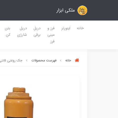
ملکی ابزار
خانه
اینورتر
فرز و
دریل
دریل
بتن
مینی
برقی
شارژی
کن
فرز
خانه
فهرست محصولات
جک روغنی 5تنی رابین RBJ-05