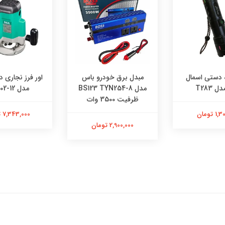
 دستی اسمال
مبدل برق خودرو باس
اور فرز نجاری 
 T283
مدل BS123 TYN254-8
مدل AMR02-12
ظرفیت 3500 وات
 تومان
7,343,000 تومان
2,900,000 تومان