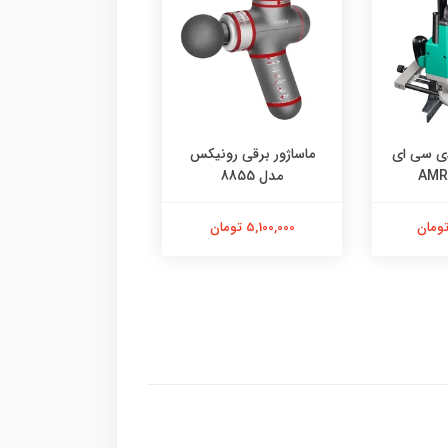
دی سی ای
ماساژور برقی رونیکس
ماساژور ش
مدل 8855
رونیکس (FIT-PRO)
5,100,000 تومان
6,100,000 تومان