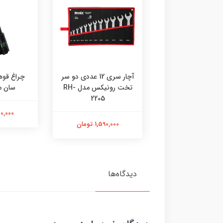
ار دو سر رینگی
آچار سری 12 عددی دو سر
چراغ قوه
رونیکس مدل RH-2304
تخت رونیکس مدل RH-
سان مدل
موعه 8 عددی
2205
1,300,000
1,238,00 تومان
1,590,000 تومان
دیدگاه‌ها