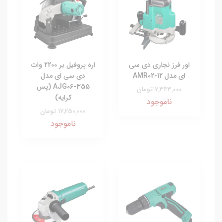
اور فرز نجاری دی سی
اره پروفیل بر 2200 وات
ای مدل AMR02-12
دی سی ای مدل
AJG06-355 (پس
7,343,000 تومان
کرایه)
ناموجود
17,250,000 تومان
ناموجود