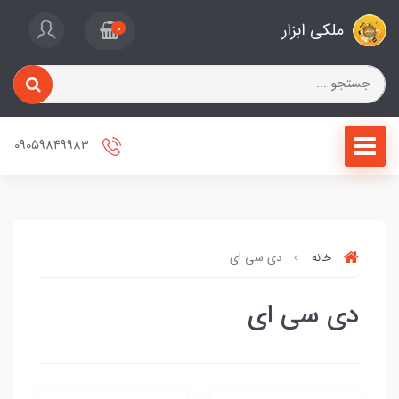
ملکی ابزار
0
09059849983
خانه
دی سی ای
دی سی ای