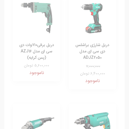
دریل شارژی براشلس
دریل برقی۷۱۰وات دی
دی سی ای مدل
سی ای مدل AZJ16
ADJZ2050
(پس کرایه)
5,600,000 تومان
7,000,000
ناموجود
6,400,000 تومان
ناموجود