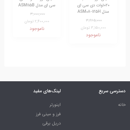
۱۰۲۰وات دی سی ای
سی ای مدل ASM115B
مدل ASM08-125H
3,000,000
3,465,000
2,400,000 تومان
3,150,000 تومان
ناموجود
ناموجود
دسترسی سریع
لینک‌های مفید
خانه
اینورتر
فرز و مینی فرز
دریل برقی