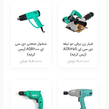
شیار زن برقی دو تیغه
سشوار صنعتی دی سی
دی سی ای AZR125S
ای AQB2000 (پس
(پس کرایه)
کرایه)
16,000,000 تومان
5,500,000 تومان