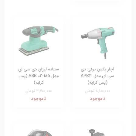
آچار بکس برقی دی
سنباده لرزان دی سی ای
سی ای مدل APB12
مدل ASB 02-185 (پس
(پس کرایه)
کرایه)
8,100,000 تومان
3,700,000 تومان
ناموجود
ناموجود