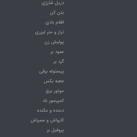
دریل شارژی
بتن کن
اقلام بادی
تراز و متر لیزری
پولیش زن
عمود بر
گرد بر
پیستوله برقی
جعبه بکس
موتور برق
کمپرسور باد
دمنده و مکنده
کارواش و سمپاش
پروفیل بر