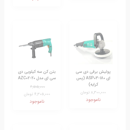
پولیش برقی دی سی
بتن کن سه کیلویی دی
ای ASP03-180 (پس
سی ای مدل AZC02-20
کرایه)
4,515,000
8,300,000 تومان
4,305,000 تومان
ناموجود
ناموجود