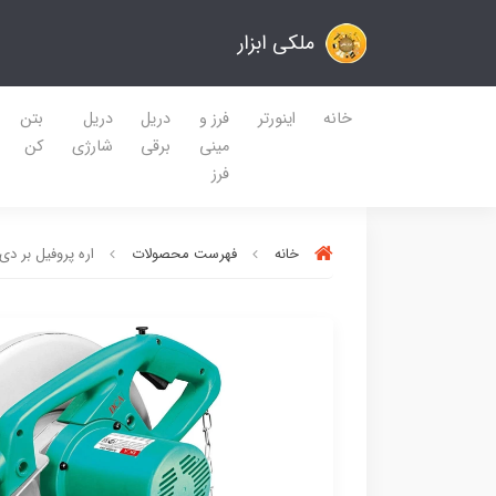
ملکی ابزار
خانه
اینورتر
فرز و
دریل
دریل
بتن
مینی
برقی
شارژی
کن
فرز
خانه
فهرست محصولات
اره پروفیل بر دی سی ای مدل 04-355S