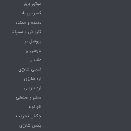
موتور برق
کمپرسور باد
دمنده و مکنده
کارواش و سمپاش
پروفیل بر
فارسی بر
علف زن
قیچی شارژی
اره شارژی
اره بنزینی
سشوار صنعتی
اتو لوله
چکش تخریب
بکس شارژی