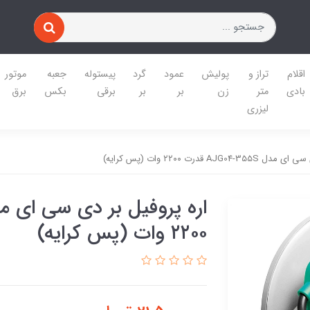
اقلام
تراز و
پولیش
عمود
گرد
پیستوله
جعبه
موتور
بادی
متر
زن
بر
بر
برقی
بکس
برق
لیزری
AJG قدرت ۲۲۰۰ وات (پس کرایه)
۲۲۰۰ وات (پس کرایه)