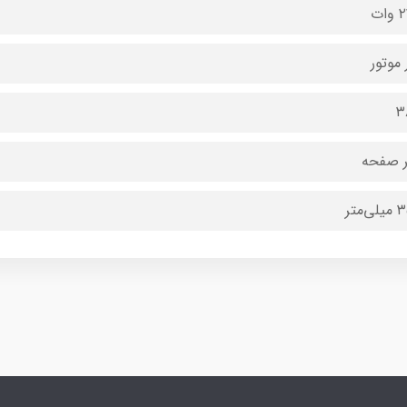
ات
 موتور
۳
 صفحه
‌متر