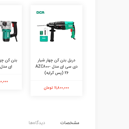
روفیل بر دی سی ای
دریل بتن کن چهار شیار
بتن کن چه
مدل AJG04-355S قدرت
دی سی ای مدل AZC800-
ای مدل ZC10-26S
رایه)
26 (پس کرایه)
6,190,000
21,500,0 تومان
11,800,000 تومان
مشخصات
دیدگاه‌ها