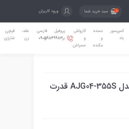
ورود کاربران
سبد خرید شما
0
کمپرسور
دمنده
کارواش
پروفیل
فارسی
علف
قیچی
09059849983
باد
و
و
بر
بر
زن
شارژی
مکنده
سمپاش
اره پروفیل بر دی سی ای مدل AJG04-355S قدرت