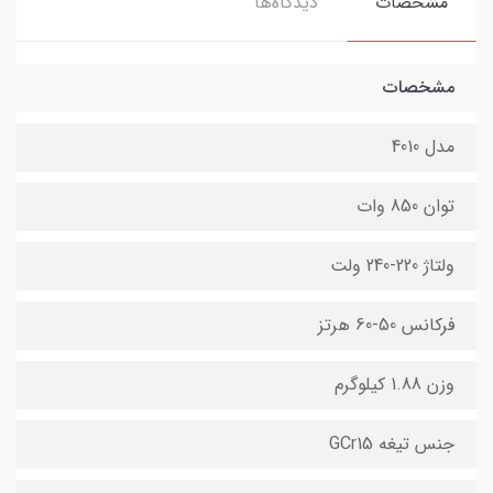
مشخصات
دیدگاه‌ها
مشخصات
مدل 4010
توان 850 وات
ولتاژ 220-240 ولت
فرکانس 50-60 هرتز
وزن 1.88 کیلوگرم
جنس تیغه GCr15