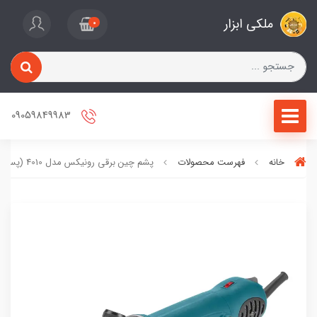
ملکی ابزار
0
09059849983
خانه
فهرست محصولات
پشم چین برقی رونیکس مدل 4010 (پس کرایه)