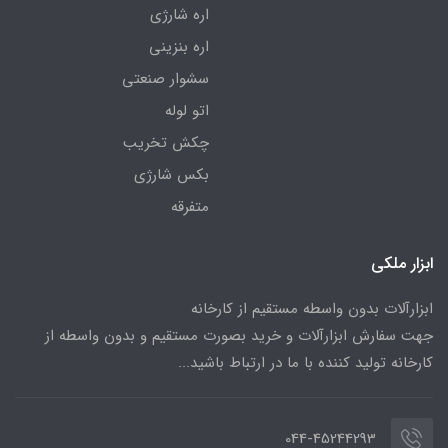
اره شارژی
اره بنزینی
سشوار صنعتی
اتو لوله
چکش تخریب
بکس شارژی
متفرقه
ابزار ملکی
ابزارآلات بدون واسطه مستقیم از کارخانه
جهت سفارش ابزارآلات و خرید بصورت مستقیم و بدون واسطه از
کارخانه تولید کننده با ما در ارتباط باشید...
044-45244293