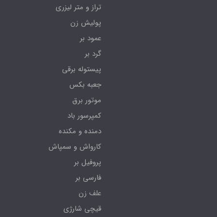
تراز و متر لیزری
پولیش زن
عمود بر
گرد بر
پیستوله برقی
جعبه بکس
موتور برق
کمپرسور باد
دمنده و مکنده
کارواش و سمپاش
پروفیل بر
فارسی بر
علف زن
قیچی شارژی