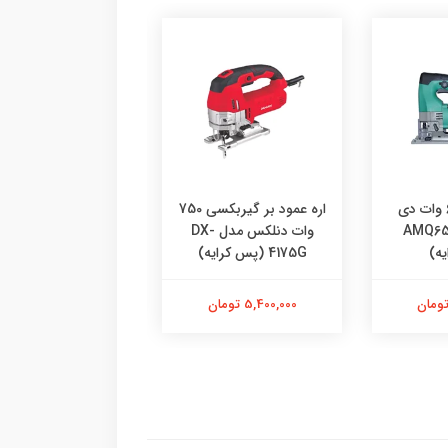
اره عمودبر 600 وات دی
اره عمود بر گیربکسی 750
اره عمودبر 0
ی ای مدل AMQ65
وات دنلکس مدل DX-
مکس مدل RM-750W
ه)
4175G (پس کرایه)
1,500,000 تومان
5,400,000 تومان