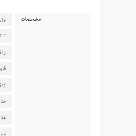
مشخصات
وزن
۲ کیلوگرم
ویژ
قاب
وِی
منا
منا
منب