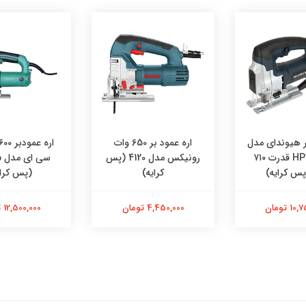
ر هیوندای مدل
اره عمود بر 650 وات
HP7180-JS قدرت ۷۱۰
رونیکس مدل 4120 (پس
س
پس کرایه)
کرایه)
(پس کرای
 تومان
4,450,000 تومان
12,500,000 تومان