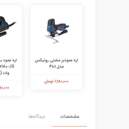
عمودبر کنزاکس مدل
اره عمودبر مشتی رونیکس
اره عمود ب
KJS-1710 ظرفیت ۷۱۰ وات
مدل 4101
وات (
1,980,000 تومان
7,980,00 تومان
10,750,000
مشخصات
دیدگاه‌ها