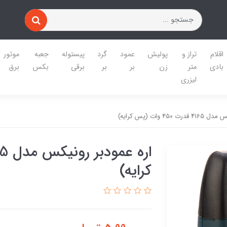
اقلام
تراز و
پولیش
عمود
گرد
پیستوله
جعبه
موتور
بادی
متر
زن
بر
بر
برقی
بکس
برق
لیزری
۴۵ وات (پس کرایه)
کرایه)