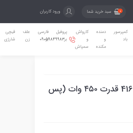
ورود کاربران
سبد خرید شما
0
کمپرسور
دمنده
کارواش
پروفیل
فارسی
علف
قیچی
09059849983
باد
و
و
بر
بر
زن
شارژی
مکنده
سمپاش
اره عمودبر رونیکس مدل 4165 قدرت ۴۵۰ وات (پس