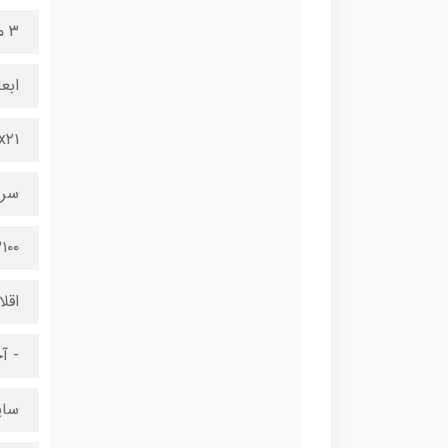
۳ متر
ابع
۲۰x۷x۲۱
سرع
۳۱۰۰ بار در 
اقل
- آ
سای