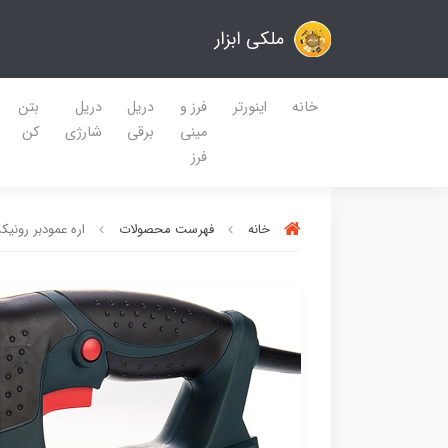
ملکی ابزار
خانه
اینورتر
فرز و
دریل
دریل
بتن
مینی
برقی
شارژی
کن
فرز
خانه
فهرست محصولات
اره عمودبر رونیکس مدل 4165 قدرت ۰