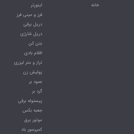
خانه
اینورتر
فرز و مینی فرز
دریل برقی
دریل شارژی
بتن کن
اقلام بادی
تراز و متر لیزری
پولیش زن
عمود بر
گرد بر
پیستوله برقی
جعبه بکس
موتور برق
کمپرسور باد