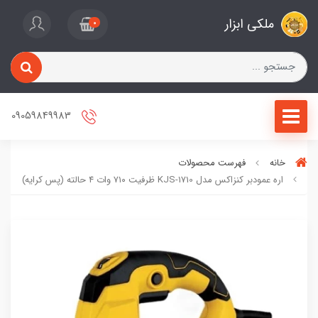
ملکی ابزار
0
09059849983
خانه
فهرست محصولات
اره عمودبر کنزاکس مدل KJS-1710 ظرفیت ۷۱۰ وات ۴ حالته (پس کرایه)