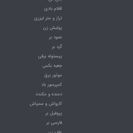
اقلام بادی
تراز و متر لیزری
پولیش زن
عمود بر
گرد بر
پیستوله برقی
جعبه بکس
موتور برق
کمپرسور باد
دمنده و مکنده
کارواش و سمپاش
پروفیل بر
فارسی بر
علف زن