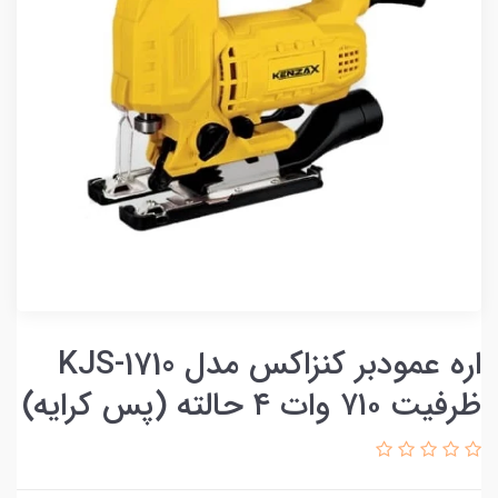
اره عمودبر کنزاکس مدل KJS-1710
ظرفیت ۷۱۰ وات ۴ حالته (پس کرایه)