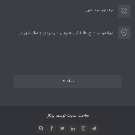
044-45244293
میاندوآب - خ طالقانی جنوبی - روبروی پاساژ شهریار
نماد ها
ساخت سایت توسط
پرتال